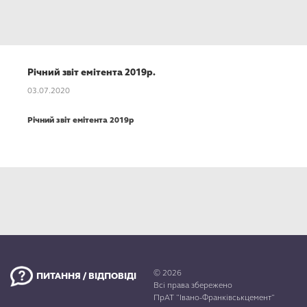
КАР’ЄРА
Річний звіт емітента 2019р.
03.07.2020
Річний звіт емітента 2019р
© 2026
ПИТАННЯ / ВІДПОВІДІ
Всі права збережено
ПрАТ "Івано-Франківськцемент"