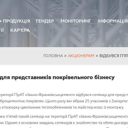
ПРОДУКЦІЯ
ТЕНДЕР
МОНІТОРИНГ
ІНФОРМАЦІЯ
ІЇ
КАР’ЄРА
ЦЕМЕНТ
БЕТОН, ЗАЛІЗ
ВОЛОКНИСТОЦЕМЕНТНІ ЛИСТИ
ПОКРІВЛЯ FIB
ПРАЙС
ГОЛОВНА
>
АКЦІОНЕРАМ
>
ВІДБУВСЯ П’
 для представників покрівельного бізнесу
ериторії ПрАТ «Івано-Франківськцемент» відбувся семінар для предст
роцементна покрівля». Цього разу він зібрав 25 учасників з Закарпатс
а етажерку циклонних теплообмінників та майстер-клас із монтажу.
 вже п’ятий такий семінар на території ПрАТ «Івано-Франківськцемент»
їни. Одним з основних завдань семінарів є знайомство та обмін досвід