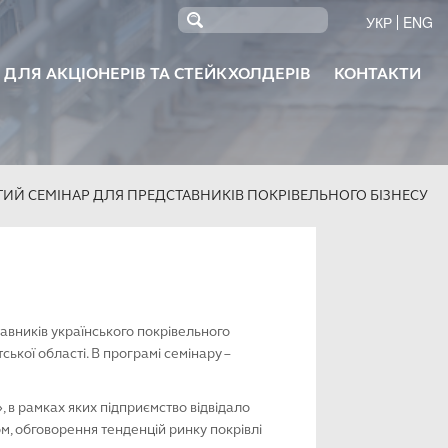
УКР
ENG
 ДЛЯ АКЦІОНЕРІВ ТА СТЕЙКХОЛДЕРІВ
КОНТАКТИ
ОБЕТОН KRUBETON
СУМІШІ KRUMIX
RODAH
ГІПС
ЯТИЙ СЕМІНАР ДЛЯ ПРЕДСТАВНИКІВ ПОКРІВЕЛЬНОГО БІЗНЕСУ
авників українського покрівельного
ької області. В програмі семінару –
, в рамках яких підприємство відвідало
ом, обговорення тенденцій ринку покрівлі