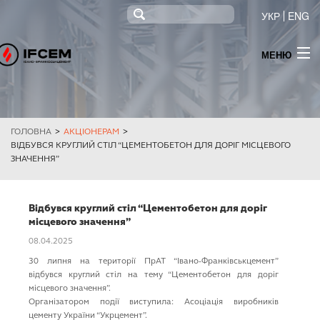
УКР
ENG
МЕНЮ
ПРО КОМПАНІЮ
НОВИНИ
ГОЛОВНА
>
АКЦІОНЕРАМ
>
ПРОДУКЦІЯ
ВІДБУВСЯ КРУГЛИЙ СТІЛ “ЦЕМЕНТОБЕТОН ДЛЯ ДОРІГ МІСЦЕВОГО
ЗНАЧЕННЯ”
ТЕНДЕР
МОНІТОРИНГ
Відбувся круглий стіл “Цементобетон для доріг
місцевого значення”
ІНФОРМАЦІЯ ДЛЯ АКЦІОНЕРІВ ТА СТЕЙКХОЛДЕРІВ
08.04.2025
30 липня на території ПрАТ “Івано-Франківськцемент”
КОНТАКТИ
відбувся круглий стіл на тему “Цементобетон для доріг
місцевого значення”.
ПОСТАЧАННЯ ЕЛЕКТРОЕНЕРГІЇ
Організатором події виступила: Асоціація виробників
цементу України “Укрцемент”.