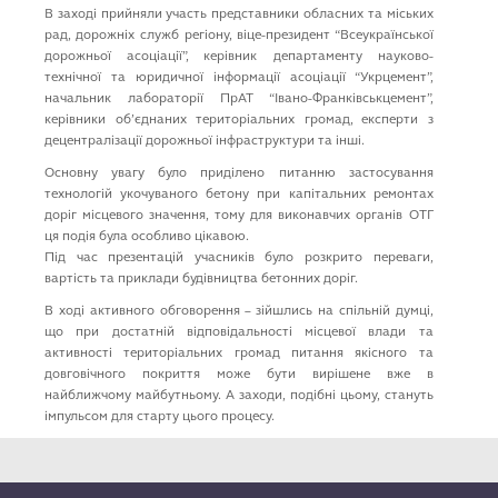
КАР’ЄРА
В заході прийняли участь представники обласних та міських
рад, дорожніх служб регіону, віце-президент “Всеукраїнської
дорожньої асоціації”, керівник департаменту науково-
технічної та юридичної інформації асоціації “Укрцемент”,
начальник лабораторії ПрАТ “Івано-Франківськцемент”,
керівники об’єднаних територіальних громад, експерти з
децентралізації дорожньої інфраструктури та інші.
Основну увагу було приділено питанню застосування
технологій укочуваного бетону при капітальних ремонтах
доріг місцевого значення, тому для виконавчих органів ОТГ
ця подія була особливо цікавою.
Під час презентацій учасників було розкрито переваги,
вартість та приклади будівництва бетонних доріг.
В ході активного обговорення – зійшлись на спільній думці,
що при достатній відповідальності місцевої влади та
активності територіальних громад питання якісного та
довговічного покриття може бути вирішене вже в
найближчому майбутньому. А заходи, подібні цьому, стануть
імпульсом для старту цього процесу.