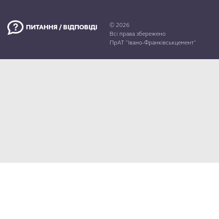
КАР’ЄРА
© 2026
ПИТАННЯ / ВІДПОВІДІ
Всі права збережено
ПрАТ "Івано-Франківськцемент"