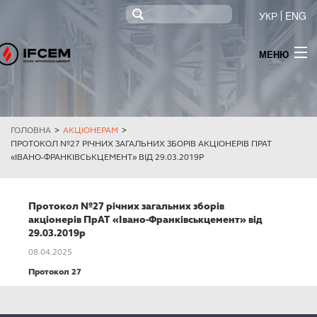
УКР
ENG
МЕНЮ
ПРО КОМПАНІЮ
НОВИНИ
ГОЛОВНА
>
АКЦІОНЕРАМ
>
ПРОДУКЦІЯ
ПРОТОКОЛ №27 РІЧНИХ ЗАГАЛЬНИХ ЗБОРІВ АКЦІОНЕРІВ ПРАТ
«ІВАНО-ФРАНКІВСЬКЦЕМЕНТ» ВІД 29.03.2019Р
ТЕНДЕР
МОНІТОРИНГ
Протокол №27 річних загальних зборів
акціонерів ПрАТ «Івано-Франківськцемент» від
ІНФОРМАЦІЯ ДЛЯ АКЦІОНЕРІВ ТА СТЕЙКХОЛДЕРІВ
29.03.2019р
08.04.2025
КОНТАКТИ
Протокол 27
ПОСТАЧАННЯ ЕЛЕКТРОЕНЕРГІЇ