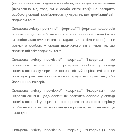
(якщо рiчний звiт подається особою, яка надає забезпечення
(незалежно вiд того, чи є особа емiтентом)” не розкрита
особою у складі проміжного звіту через те, що проміжний звіт
подає емітент.
Складова змісту проміжної інформації “Iнформацiя щодо всiх
осiб, якi на дають забезпечення за його зобов’язаннями (якщо
за зобов’язаннями емiтента надаються забезпечення)” не
розкрита особою у складі проміжного звіту через те, що
проміжний звіт подає емітент.
Складова змісту проміжної інформації “Iнформацiя про
рейтингове агентство” не розкрита особою у складі
проміжного звіту через те, що за звітний період емітент не
проводив рейтингову оцінку свого кредитного рейтингу або
його цінних паперів.
Складова змісту проміжної інформації “Iнформацiя про
штрафнi санкцiї щодо особи” не розкрита особою у складі
проміжного звіту через те, що протягом звітного періоду
особа не мала штрафних санкцій в розмірі, який перевищує
1000 грн.
Складова змісту проміжної інформації “Iнформацiя про