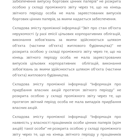
забезпечення випуску боргових цiнних паперiв” не розкрита
особою у складі проміжного звіту через те, що на кінець
звітного періоду особа не мала зареєстованих випусків
боргових цінних паперів, за якими надається забеспечення.
Складова змісту проміжної інформації “Звiт про стан об’єкта
нерухомостi (у разi емiсiї цiльових корпоративних облiгацiй,
виконання зобов’язань за якими здiйснюється шляхом
об’єкта (частини об’єкта) житлового будiвництва)” не
розкрита особою у складі проміжного звіту через те, що на
кінець звітного періоду особа не мала зареєстрованих
випусків цільових корпоративних облігацій, виконання
зобов’язань за якими здiйснюється шляхом об’єкта (частини
об’єкта) житлового будiвництва.
Складова змісту проміжної інформації “Iнформацiя про
придбання власних акцiй протягом звiтного перiоду” не
розкрита особою у складі проміжного звіту через те, що
протягом звітний період особа не мала випадків придбання
власних акцiй.
Складова змісту проміжної інформації “Iнформацiя про
наявнiсть у власностi працiвникiв особи цiнних паперiв (крiм
акцiй) такої особи” не розкрита особою у складі проміжного
звіту через те, що на кінець звітного періоду у працівників