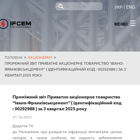
УКР
ENG
МЕНЮ
ПРО КОМПАНІЮ
НОВИНИ
ГОЛОВНА
>
АКЦІОНЕРАМ
>
ПРОДУКЦІЯ
ПРОМІЖНИЙ ЗВІТ ПРИВАТНЕ АКЦIОНЕРНЕ ТОВАРИСТВО “IВАНО-
ФРАНКIВСЬКЦЕМЕНТ” ( ІДЕНТИФІКАЦІЙНИЙ КОД : 00292988 ) ЗА 3
ТЕНДЕР
КВAРТАЛ 2025 РОКУ
МОНІТОРИНГ
Проміжний звіт Приватне акцiонерне товариство
ІНФОРМАЦІЯ ДЛЯ АКЦІОНЕРІВ ТА СТЕЙКХОЛДЕРІВ
“Iвано-Франкiвськцемент” ( ідентифікаційний код
: 00292988 ) за 3 квaртал 2025 року
КОНТАКТИ
31.10.2025
Додаток 10
ПОСТАЧАННЯ ЕЛЕКТРОЕНЕРГІЇ
до Положення про розкриття інформації емітентами цінних
паперів, а також особами, які надають забезпечення