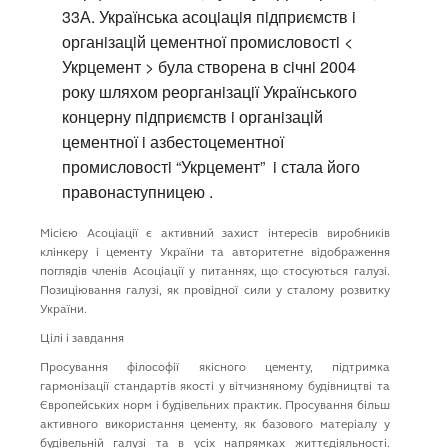
33А. Українська асоцiацiя пiдприємств i
органiзацiй цементної промисловостi <
Укрцемент > була створена в сiчнi 2004
року шляхом реорганiзацiї Українського
концерну пiдприємств i органiзацiй
цементної i азбестоцементної
промисловостi “Укрцемент” i стала його
правонаступницею .
Мiсiєю Асоцiацiї є активний захист iнтересiв виробникiв
клiнкеру i цементу України та авторитетне вiдображення
поглядiв членiв Асоцiацiї у питаннях, що стосуються галузi.
Позицiювання галузi, як провiдної сили у сталому розвитку
України.
Цiлi i завдання
Просування фiлософiї якiсного цементу, пiдтримка
гармонiзацiї стандартiв якостi у вiтчизняному будiвництвi та
Європейських норм i будiвельних практик. Просування бiльш
активного використання цементу, як базового матерiалу у
будiвельнiй галузi та в усiх напрямках життєдiяльностi.