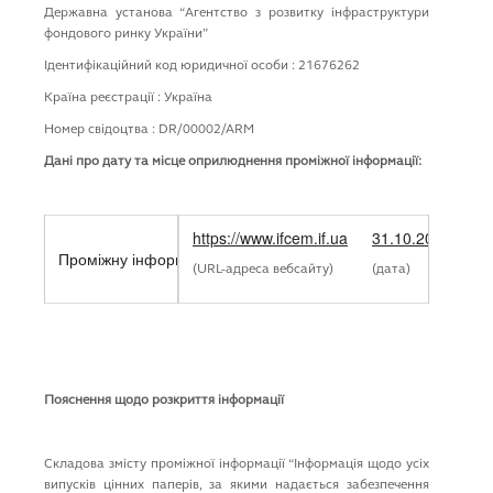
Державна установа “Агентство з розвитку iнфраструктури
фондового ринку України”
Ідентифікаційний код юридичної особи : 21676262
Країна реєстрації : Україна
Номер свідоцтва : DR/00002/ARM
Дані про дату та місце оприлюднення проміжної інформації:
https://www.ifcem.if.ua
31.10.2025
Проміжну інформацію розміщено на власному вебсайті емі
(URL-адреса вебсайту)
(дата)
Пояснення щодо розкриття інформації
Складова змісту проміжної інформації “Iнформацiя щодо усiх
випускiв цiнних паперiв, за якими надається забезпечення