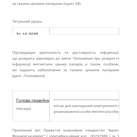
КАР’ЄРА
за такими цінними паперами (пункт 58)
Титульний аркуш
31.10.2025
(дата реєстрації особою
електронного документа)
Підтверджую ідентичність та достовірність інформації,
№
01/3538-1/6
що розкрита відповідно до вимог Положення про розкриття
інформації емітентами цінних паперів, а також особами,
(вихідний реєстраційний номер електронного документа)
які надають забезпечення за такими цінними паперами
(далі – Положення)
_______________________________
Голова правлiння
(місце для накладання електронного підпису
(посада)
уповноваженої особи емітента/особи, яка надає
Проміжний звіт Приватне акцiонерне товариство “Iвано-
Франкiвськцемент” ( ідентифікаційний код : 00292988 ) за 3