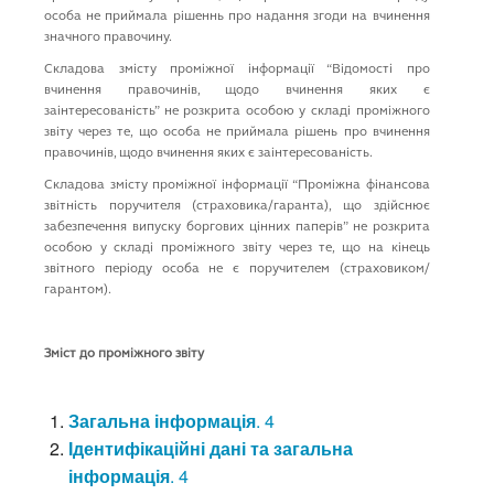
особа не приймала рішеннь про надання згоди на вчинення
значного правочину.
Складова змісту проміжної інформації “Вiдомостi про
вчинення правочинiв, щодо вчинення яких є
заiнтересованiсть” не розкрита особою у складі проміжного
звіту через те, що особа не приймала рішень про вчинення
правочинiв, щодо вчинення яких є заiнтересованiсть.
Складова змісту проміжної інформації “Проміжна фiнансова
звiтнiсть поручителя (страховика/гаранта), що здiйснює
забезпечення випуску боргових цiнних паперiв” не розкрита
особою у складі проміжного звіту через те, що на кінець
звітного періоду особа не є поручителем (страховиком/
гарантом).
Зміст до проміжного звіту
Загальна інформація
. 4
Ідентифікаційні дані та загальна
інформація
. 4