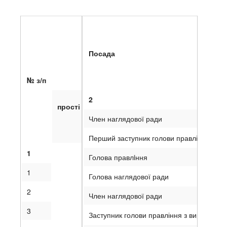
Посада
№ з/п
2
прості іменні
Член наглядової ради
Перший заступник голови правління
1
Голова правлiння
1
Голова наглядової ради
2
Член наглядової ради
3
Заступник голови правління з виробницт