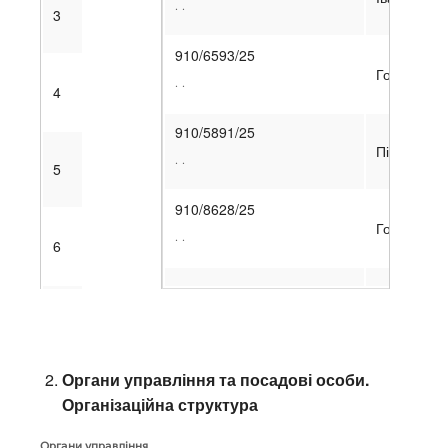
. .
3
910/6593/25
Господарсь
. .
4
910/5891/25
Північний 
. .
5
910/8628/25
Господарсь
. .
6
Органи управління та посадові особи.
Організаційна структура
Органи управління