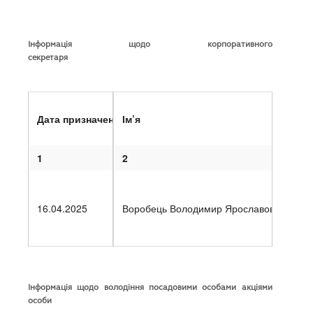
Інформація щодо корпоративного
секретаря
Дата призначення особи на посаду корпоративного се
Ім’я
Р
1
2
3
16.04.2025
Воробець Володимир Ярославович
27
Інформація щодо володіння посадовими особами акціями
особи