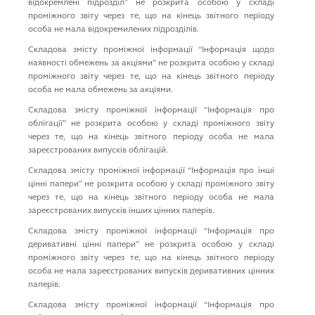
вiдокремленi пiдроздiл” не розкрита особою у складі
проміжного звіту через те, що на кінець звітного періоду
особа не мала відокремилених підрозділів.
Складова змісту проміжної інформації “Iнформацiя щодо
наявностi обмежень за акцiями” не розкрита особою у складі
проміжного звіту через те, що на кінець звітного періоду
особа не мала обмежень за акцiями.
Складова змісту проміжної інформації “Iнформацiя про
облiгацiї” не розкрита особою у складі проміжного звіту
через те, що на кінець звітного періоду особа не мала
зареєстрованих випусків облігацій.
Складова змісту проміжної інформації “Iнформацiя про iншi
цiннi папери” не розкрита особою у складі проміжного звіту
через те, що на кінець звітного періоду особа не мала
зареєстрованих випусків інших цінних паперів.
Складова змісту проміжної інформації “Iнформацiя про
деривативнi цiннi папери” не розкрита особою у складі
проміжного звіту через те, що на кінець звітного періоду
особа не мала зареєстрованих випусків деривативних цінних
паперів.
Складова змісту проміжної інформації “Iнформацiя про