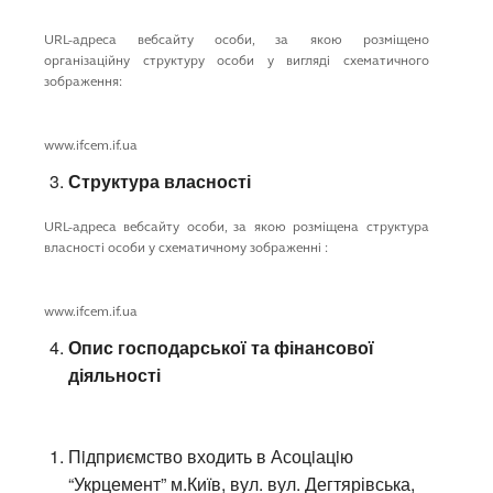
URL-адреса вебсайту особи, за якою розміщено
організаційну структуру особи у вигляді схематичного
зображення:
www.ifcem.if.ua
Структура власності
URL-адреса вебсайту особи, за якою розміщена структура
власності особи у схематичному зображенні :
www.ifcem.if.ua
Опис господарської та фінансової
діяльності
Пiдприємство входить в Асоцiацiю
“Укрцемент” м.Київ, вул. вул. Дегтярівська,