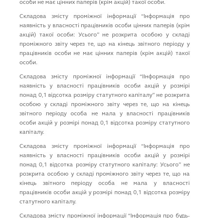
особи не має цiнних паперiв (крiм акцiй) такої особи.
Складова змісту проміжної інформації “Iнформацiя про
наявнiсть у власностi працiвникiв особи цiнних паперiв (крiм
акцiй) такої особи: Усього” не розкрита особою у складі
проміжного звіту через те, що на кінець звітного періоду у
працівників особи не має цiнних паперiв (крiм акцiй) такої
особи.
Складова змісту проміжної інформації “IIнформацiя про
наявнiсть у власностi працiвникiв особи акцiй у розмiрi
понад 0,1 вiдсотка розмiру статутного капiталу” не розкрита
особою у складі проміжного звіту через те, що на кінець
звітного періоду особа не мала у власностi працiвникiв
особи акцiй у розмiрi понад 0,1 вiдсотка розмiру статутного
капiталу.
Складова змісту проміжної інформації “Iнформацiя про
наявнiсть у власностi працiвникiв особи акцiй у розмiрi
понад 0,1 вiдсотка розмiру статутного капiталу: Усього” не
розкрита особою у складі проміжного звіту через те, що на
кінець звітного періоду особа не мала у власностi
працiвникiв особи акцiй у розмiрi понад 0,1 вiдсотка розмiру
статутного капiталу.
Складова змісту проміжної інформації “Iнформацiя про будь-