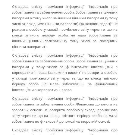
Складова змісту проміжної інформації “Iнформацiя про
зобов’язання та забезпечення особи. Зобов’язання за цiнними
паперами у тому числi: за iншими цiнними паперами (у тому
числi за похiдними цiнними паперами) (за кожним видом)” не
розкрита особою у складі проміжного звіту через те, що на
кінець звітного періоду особа не мала зобов’язаннь за
iншими цiнними паперами (у тому числi за похiдними
цiнними паперами) .
Складова змісту проміжної інформації “Iнформацiя про
зобов’язання та забезпечення особи. Зобов’язання за цiнними
паперами у тому числi: за фiнансовими iнвестицiями в
корпоративнi права (за кожним видом)” не розкрита особою
у складі проміжного звіту через те, що на кінець звітного
періоду особа не мала зобов’язаннь за фiнансовими
iнвестицiями в корпоративнi права.
Складова змісту проміжної інформації “Iнформацiя про
зобов’язання та забезпечення особи. Фiнансова допомога на
зворотнiй основi” не розкрита особою у складі проміжного
звіту через те, що на кінець звітного періоду особа не мала
зобов’язаннь по фiнансовій допомозі на зворотнiй основi.
Складова змісту проміжної інформації “Iнформацiя про