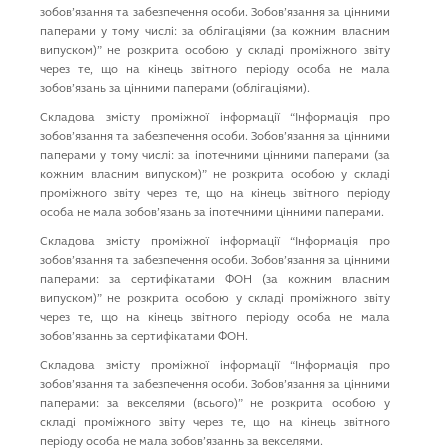
зобов’язання та забезпечення особи. Зобов’язання за цiнними
паперами у тому числi: за облiгацiями (за кожним власним
випуском)” не розкрита особою у складі проміжного звіту
через те, що на кінець звітного періоду особа не мала
зобов’язань за цiнними паперами (облігаціями).
Складова змісту проміжної інформації “Iнформацiя про
зобов’язання та забезпечення особи. Зобов’язання за цiнними
паперами у тому числi: за iпотечними цiнними паперами (за
кожним власним випуском)” не розкрита особою у складі
проміжного звіту через те, що на кінець звітного періоду
особа не мала зобов’язань за iпотечними цiнними паперами.
Складова змісту проміжної інформації “Iнформацiя про
зобов’язання та забезпечення особи. Зобов’язання за цiнними
паперами: за сертифiкатами ФОН (за кожним власним
випуском)” не розкрита особою у складі проміжного звіту
через те, що на кінець звітного періоду особа не мала
зобов’язаннь за сертифiкатами ФОН.
Складова змісту проміжної інформації “Iнформацiя про
зобов’язання та забезпечення особи. Зобов’язання за цiнними
паперами: за векселями (всього)” не розкрита особою у
складі проміжного звіту через те, що на кінець звітного
періоду особа не мала зобов’язаннь за векселями.