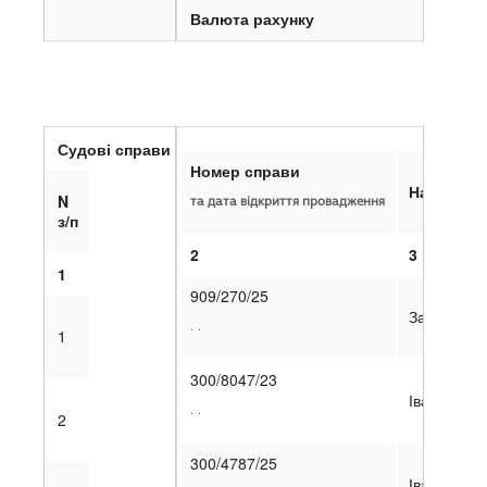
Валюта рахунку
Судові справи емітента
Номер справи
Найменув
N
та дата відкриття провадження
з/п
2
3
1
909/270/25
Західний а
. .
1
300/8047/23
Івано-Фран
. .
2
300/4787/25
Івано-Фран