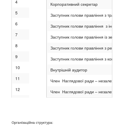
4
Корпоративний секретар
5
Заступник голови правління з транспорту 
6
Заступник голови правління з інформаці
7
Заступник голови правління із земельних
8
Заступник голови правління з регіональн
9
Заступник голови правління з комерційн
10
Внутрішній аудитор
11
Член Наглядової ради – незалежний ди
12
Член Наглядової ради – незалежний ди
13
14
15
Організаційна структура: