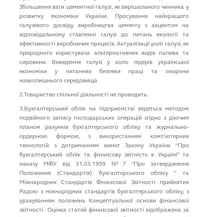
Збiльшення ваги цементної галузi, як вирiшального чинника у
розвитку економiки України. Просування найкращого
галузевого досвiду виробництва цементу з акцентом на
вiдповiдальному ставленнi галузi до питань екологiї та
ефективностi виробничих процесiв. Актуалiзацiї ролi галузi, як
природного користувача альтернативних видiв палива та
сировини. Виведення галузi у коло лiдерiв української
економiки у питаннях безпеки працi та охорони
навколишнього середовища
2.Товариство спiльної дiяльностi не проводить.
3.Бухгалтерський облiк на пiдприємствi ведеться методом
подвiйного запису господарських операцiй згiдно з дiючим
планом рахункiв бухгалтерського облiку та журнально-
ордерною формою, з використанням комп’ютерних
технологiй з дотриманням вимог Закону України “Про
бухгалтерський облiк та фiнансову звiтнiсть в Українi” та
наказу МФУ вiд 31.03.1999 №7 “Про затвердження
Положення (Стандартiв) бухгалтерського облiку ” та
Мiжнародних Стандартiв Фiнансової Звiтностi прийнятих
Радою з мiжнародних стандартiв бухгалтерського облiку, з
урахуванням положень Концептуальної основи фiнансової
звiтностi . Оцiнка статей фiнансової звiтностi вiдображена за