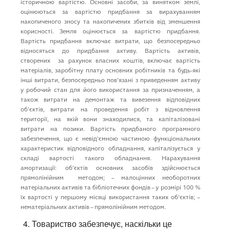
iсторичною вартiстю. Основнi засоби, за винятком землi,
оцiнюються за вартiстю придбання за вирахуванням
накопиченого зносу та накопичених збиткiв вiд зменшення
корисностi. Земля оцiнюється за вартiстю придбання.
Вартiсть придбання включає витрати, що безпосередньо
вiдносяться до придбання активу. Вартiсть активiв,
створених за рахунок власних коштiв, включає вартiсть
матерiалiв, заробiтну плату основних робiтникiв та будь-якi
iншi витрати, безпосередньо пов’язанi з приведенням активу
у робочий стан для його використання за призначенням, а
також витрати на демонтаж та вивезення вiдповiдних
об’єктiв, витрати на проведення робiт з вiдновлення
територiї, на якiй вони знаходилися, та капiталiзованi
витрати на позики. Вартiсть придбаного програмного
забезпечення, що є невiд’ємною частиною функцiональних
характеристик вiдповiдного обладнання, капiталiзується у
складi вартостi такого обладнання. Нарахування
амортизацiї: об’єктiв основних засобiв здiйснюється
прямолiнiйним методом; – малоцiнних необоротних
матерiальних активiв та бiблiотечних фондiв – у розмiрi 100 %
їх вартостi у першому мiсяцi використання таких об’єктiв; –
нематерiальних активiв – прямолiнiйним методом.
Товариство забезпечує, наскільки це