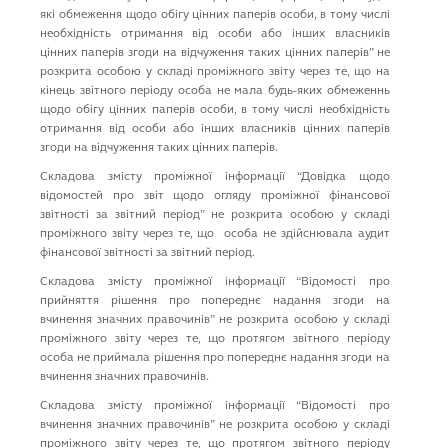
якi обмеження щодо обiгу цiнних паперiв особи, в тому числi
необхiднiсть отримання вiд особи або iнших власникiв
цiнних паперiв згоди на вiдчуження таких цiнних паперiв” не
розкрита особою у складі проміжного звіту через те, що на
кінець звітного періоду особа не мала будь-яких обмеженнь
щодо обiгу цiнних паперiв особи, в тому числi необхiднiсть
отримання вiд особи або iнших власникiв цiнних паперiв
згоди на вiдчуження таких цiнних паперiв.
Складова змісту проміжної інформації “Довідка щодо
відомостей про звіт щодо огляду проміжної фінансової
звітності за звітний період” не розкрита особою у складі
проміжного звіту через те, що особа не здійснювала аудит
фiнансової звiтностi за звiтний період.
Складова змісту проміжної інформації “Вiдомостi про
прийняття рiшення про попереднє надання згоди на
вчинення значних правочинiв” не розкрита особою у складі
проміжного звіту через те, що протягом звітного періоду
особа не приймала рiшення про попереднє надання згоди на
вчинення значних правочинiв.
Складова змісту проміжної інформації “Вiдомостi про
вчинення значних правочинiв” не розкрита особою у складі
проміжного звіту через те, що протягом звітного періоду