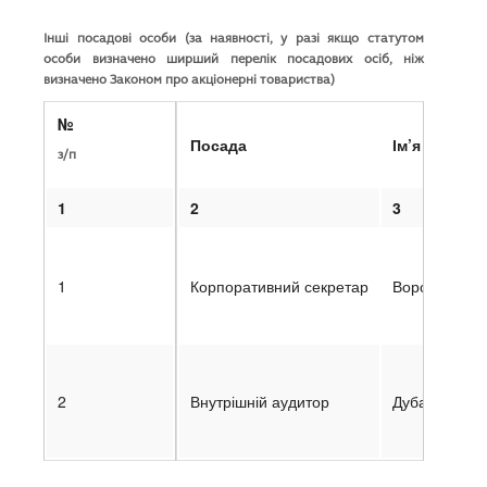
Інші посадові особи (за наявності, у разі якщо статутом
особи визначено ширший перелік посадових осіб, ніж
визначено Законом про акціонерні товариства)
№
Посада
Ім’я
з/п
1
2
3
1
Корпоративний секретар
Воробець Во
2
Внутрішній аудитор
Дубас Ігор І