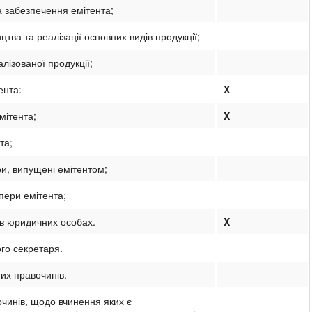
а забезпечення емітента;
тва та реалізації основних видів продукції;
алізованої продукції;
ента:
X
мітента;
X
та;
ри, випущені емітентом;
апери емітента;
а в юридичних особах.
X
го секретаря.
их правочинів.
чинів, щодо вчинення яких є