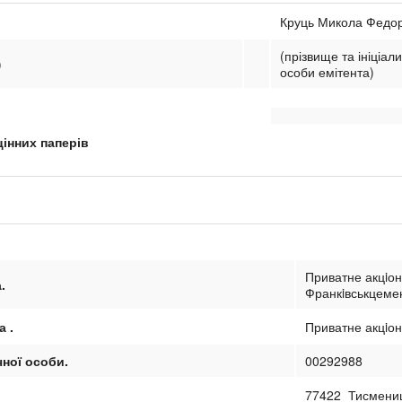
Круць Микола Федо
(прізвище та ініціал
)
особи емітента)
цінних паперів
Приватне акцiон
а
.
Франкiвськцеме
ма
.
Приватне акцiо
чної особи
.
00292988
77422 Тисмениц