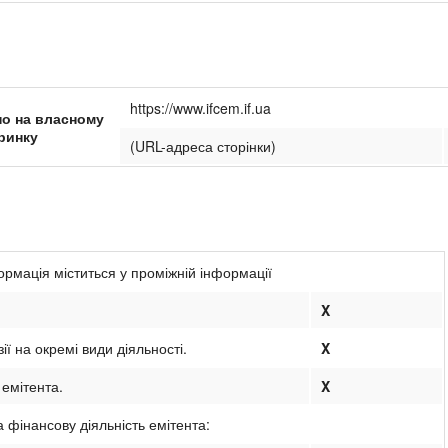
https://www.ifcem.if.ua
о на власному
ринку
(URL-адреса сторінки)
формація міститься у проміжній інформації
X
ії на окремі види діяльності.
X
 емітента.
X
 фінансову діяльність емітента: