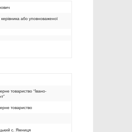
рович
и керівника або уповноваженої
ерне товариство “Iвано-
нт”
нерне товариство
ький с. Ямниця