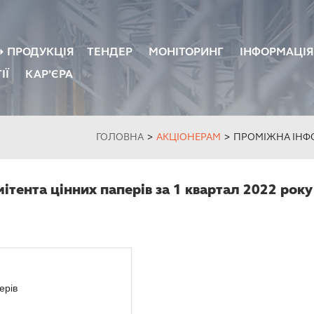
ПРОДУКЦІЯ
ТЕНДЕР
МОНІТОРИНГ
ІНФОРМАЦІЯ
ІЇ
КАР’ЄРА
ЦЕМЕНТ
БЕТОН, ЗАЛІЗ
ВОЛОКНИСТОЦЕМЕНТНІ ЛИСТИ
ПОКРІВЛЯ FIB
ПРАЙС
ГОЛОВНА
>
АКЦІОНЕРАМ
>
ПРОМІЖНА ІНФО
тента цінних паперів за 1 квартал 2022 року
ерів