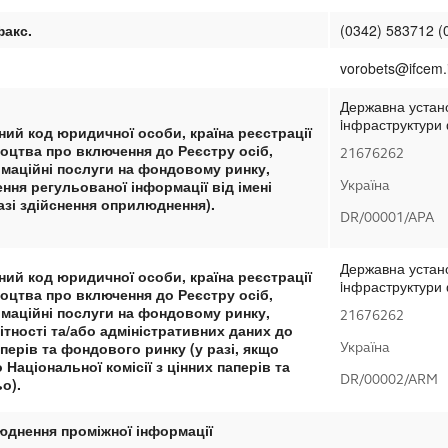
факс
.
(0342) 583712 (
vorobets@ifcem.i
Державна устано
iнфраструктури 
ний код юридичної особи, країна реєстрації
оцтва про включення до Реєстру осіб,
21676262
маційні послуги на фондовому ринку,
ння регульованої інформації від імені
Україна
азі здійснення оприлюднення).
DR/00001/APA
Державна устано
ний код юридичної особи, країна реєстрації
iнфраструктури 
оцтва про включення до Реєстру осіб,
маційні послуги на фондовому ринку,
21676262
ітності та/або адміністративних даних до
аперів та фондового ринку (у разі, якщо
Україна
Національної комісії з цінних паперів та
DR/00002/ARM
о).
илюднення
проміжної
інформації