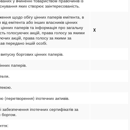
сованих у вчиненні товариством правочинів із
існування яких створює заінтересованість.
ження щодо обігу цінних паперів емітента, в
 від емітента або інших власників цінних
 цінних паперів та інформація про загальну
X
кість голосуючих акцій, права голосу за якими
уючих акцій, права голосу за якими за
ав передано іншій особі.
випуску боргових цінних паперів.
інних паперів.
теля.
текою.
 (перетворення) іпотечних активів.
і забезпечення іпотечних сертифікатів за
 боргом.
иття: