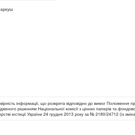
куш
овірність інформації, що розкрита відповідно до вимог Положення п
дженого рішенням Національної комісії з цінних паперів та фондово
рстві юстиції України 24 грудня 2013 року за № 2180/24712 (із змін