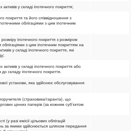
 активів у складі іпотечного покриття;
го покриття та його співвідношення з
іпотечними облігаціями з цим іпотечним
 розміру іпотечного покриття з розміром
и облігаціями з цим іпотечним покриттям на
ктивів у складі іпотечного покриття, які
ду;
х активів у складі іпотечного покриття або
 до складу іпотечного покриття.
ової установи, яка здійснює обслуговування
 поручителя (страховика/гаранта), що
ргових цінних паперів (за кожним суб’єктом
ті (у разі емісії цільових облігацій
ань за якими здійснюється шляхом передання