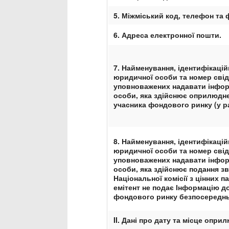
5. Міжміський код, телефон та 
6.
Адреса електронної пошти
.
7.
Найменування, ідентифікацій
юридичної особи та номер свід
уповноважених надавати інфор
особи, яка здійснює оприлюдне
учасника фондового ринку (у р
8. Найменування, ідентифікацій
юридичної особи та номер свід
уповноважених надавати інфор
особи, яка здійснює подання зв
Національної комісії з цінних п
емітент не подає Інформацію до 
фондового ринку безпосереднь
II
. Дані про дату та місце опр