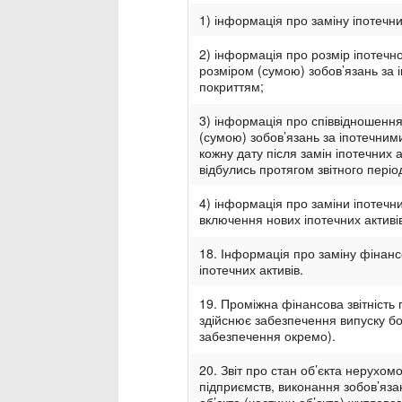
1) інформація про заміну іпотечних
2) інформація про розмір іпотечно
розміром (сумою) зобов’язань за 
покриттям;
3) інформація про співвідношення
(сумою) зобов’язань за іпотечним
кожну дату після замін іпотечних а
відбулись протягом звітного періо
4) інформація про заміни іпотечни
включення нових іпотечних активів
18. Інформація про заміну фінанс
іпотечних активів.
19. Проміжна фінансова звітність
здійснює забезпечення випуску бо
забезпечення окремо).
20. Звіт про стан об’єкта нерухомос
підприємств, виконання зобов’яз