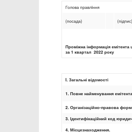
Голова правлiння
(посада)
(підпис
Проміжна
інформація емітента 
за
1 квартал
2022 р
о
к
у
I
. Загальні відомості
1. Повне найменування емітент
2. Організаційно-правова фор
3.
Ідентифікаційний код юриди
4. Місцезнаходження
.