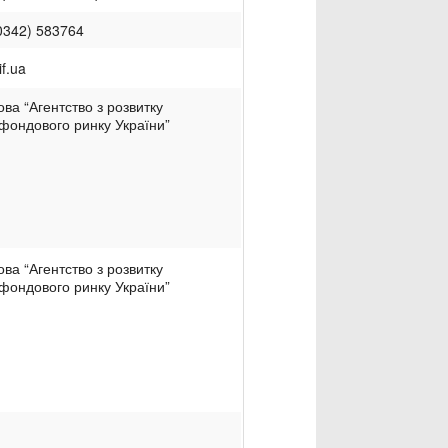
0342) 583764
f.ua
ва “Агентство з розвитку
фондового ринку України”
ва “Агентство з розвитку
фондового ринку України”