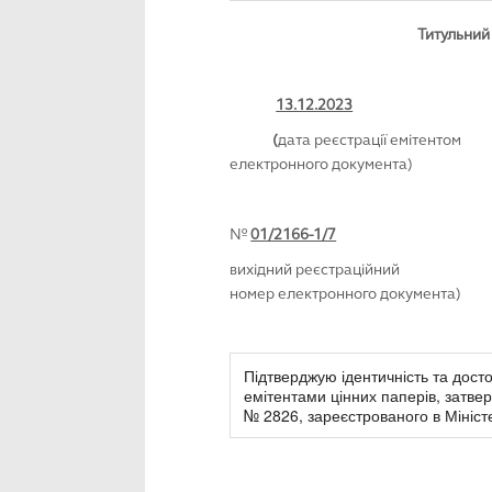
Титульний ар
13.12.2023
(
дата реєстрації емітентом
електронного документа)
№
01/2166-1/7
вихідний реєстраційний
номер електронного документа)
Підтверджую ідентичність та дост
емітентами цінних паперів, затвер
№ 2826, зареєстрованого в Міністе