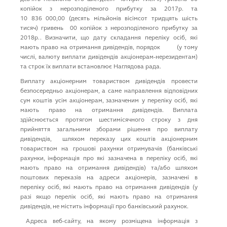
копійок з нерозподіленого прибутку за 2017р. та
10 836 000,00 (десять мільйонів вісімсот тридцять шість
тисяч) гривень 00 копійок з нерозподіленого прибутку за
2018р.. Визначити, що дату складання переліку осіб, які
мають право на отримання дивідендів, порядок (у тому
числі, валюту виплати дивідендів акціонерам-нерезидентам)
та строк їх виплати встановлює Наглядова рада.
Виплату акціонерним товариством дивідендів провести
безпосередньо акціонерам, а саме направлення відповідних
сум коштів усім акціонерам, зазначеним у переліку осіб, які
мають право на отримання дивідендів. Виплата
здійснюється протягом шестимісячного строку з дня
прийняття загальними зборами рішення про виплату
дивідендів, шляхом переказу цих коштів акціонерним
товариством на грошові рахунки отримувачів (банківські
рахунки, інформація про які зазначена в переліку осіб, які
мають право на отримання дивідендів) та/або шляхом
поштових переказів на адреси акціонерів, зазначені в
переліку осіб, які мають право на отримання дивідендів (у
разі якщо перелік осіб, які мають право на отримання
дивідендів, не містить інформації про банківський рахунок.
Адреса веб-сайту, на якому розміщена інформація з