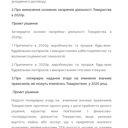
укладеного договору.
2.Про
визначення основних напрямків діяльності Товариства
в 2020р.
Проект рішення:
Затвердити основні напрямки діяльності Товариства в
2020р.:
1.Припинити в 2020р. виробництво та продаж будь-яких
будівельних матеріалів з використанням азбестоцементної та
волокнистоцементної технологій.
2.Припинити в 2020р. виробництво та продаж будь-яких
будівельних матеріалів з використанням гіпсових в’яжучих.
3.
Про попереднє надання згоди на вчинення значних
правочинів, які можуть вчинятись Товариством у 2020 році.
Проект рішення:
Надати попередню згоду на вчинення значних правочинів
Товариством протягом одного року з дати прийняття даного
рішення, характер яких пов’язаний з фінансово-
господарською діяльністю Товариства, якщо ринкова
вартість майна або послуг, що є предметом значного
правочину перевищуватиме 25% вартості активів за даними