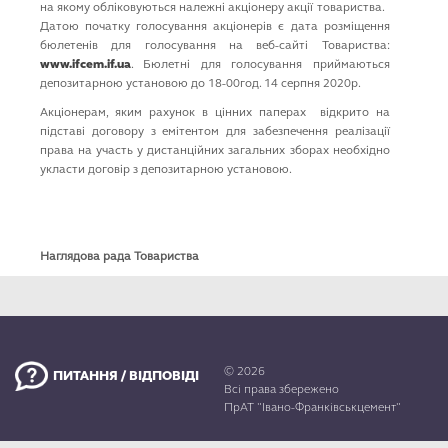
на якому обліковуються належні акціонеру акції товариства.
Датою початку голосування акціонерів є дата розміщення
бюлетенів для голосування на веб-сайті Товариства:
www.ifcem.if.ua
. Бюлетні для голосування приймаються
депозитарною установою до 18-00год. 14 серпня 2020р.
Акціонерам, яким рахунок в цінних паперах відкрито на
підставі договору з емітентом для забезпечення реалізації
права на участь у дистанційних загальних зборах необхідно
укласти договір з депозитарною установою.
Наглядова рада Товариства
© 2026
ПИТАННЯ / ВІДПОВІДІ
Всі права збережено
ПрАТ "Івано-Франківськцемент"