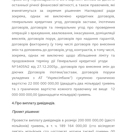
останньої річної фінансової звітності, а також правочинів, які
вчинятимуться за окремим рішенням Наглядової ради
зокрема, однак не виключено кредитних договорів,
генеральних кредитних угод, договорів застави, іпотечних
договорів, договорів та генеральних угод про проведення
операцій з врахування, авалювання, інкасування, доміциляції
векселів, договорів порук, договорів про надання гарантій,
договорів факторингу (у тому числі договорів про внесення
змін та доповнень до договорів, угод, контрактів, в тому числі,
зокрема, однак не виключно щодо збільшення ліміту та
продовження терміну дії Генеральної кредитної угоди
№5405N2 від 27.12.2005р., договорів про внесення змін до
діючих Договорів іпотеки/застави, договорів поруки
укладених з АТ “Укрексімбанк”) сукупною граничною
вартістю 22 000 000 000,00 (двадцять два мільярди) гривень
та з граничною вартістю кожного правочину не вище 12
000 000 000,00 (дванадцяти мільярдів) гривень.
4.Про виплату дивідендів.
Проект рішення:
Провести виплату дивідендів в розмірі 200 000 000,00 (двісті
мільйонів) гривень, в т. ч. 189 164 000,00 (сто вісімдесят
дев’ять мільйонів сто шістдесят чотири тисячі) гривень 00