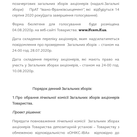
КАР’ЄРА
позачергових загальних зборів акціонерів (надалі-Загальні
збори) ПрАТ “Івано-Франківськцемент”, які відбудуться 14
серпня 2020 року(дата завершення голосування).
Форма бюлетеня для голосування буде розміщена
04.08.2020р. на веб-сайті Товариства:
www.ifcem.if.ua
.
Дата складення переліку акціонерів, яким надсилатиметься
повідомлення про проведення Загальних зборів – станом на
24-00 год. 28.07.2020р.
Дата складення переліку акціонерів, які мають право на
участь у Загальних зборах акціонерів, – станом на 24-00 год.
10.08.2020р.
Поряд
ок денн
ий Загальних зборів:
1
.
Про обрання лічильної комісії Загальних зборів акціонерів
Товариства.
Проект рішення:
Передати повноваження лічильної комісії Загальних зборах
акціонерів Товариства депозитарній установі – Товариству з
обмеженою відповідальністю «ОНІКС-ІВА» відповідно до