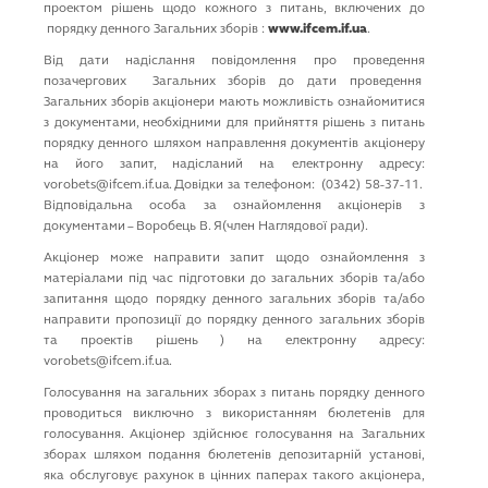
проектом рішень щодо кожного з питань, включених до
порядку денного Загальних зборів :
www.ifcem.if.ua
.
Від дати надіслання повідомлення про проведення
позачергових Загальних зборів до дати прове­дення
Загальних зборів акціонери мають можливість ознайо­ми­тися
з документами, необхідними для прийняття рішень з питань
порядку ден­ного шляхом направлення документів акціонеру
на його запит, надісланий на електронну адресу:
vorobets@ifcem.if.ua. Довідки за телефоном: (0342) 58-37-11.
Відповідальна особа за ознайомлення акціонерів з
документами – Воробець В. Я(член Наглядової ради).
Акціонер може направити запит щодо ознайомлення з
матеріалами під час підготовки до загальних зборів та/або
запитання щодо порядку денного загальних зборів та/або
направити пропозиції до порядку денного загальних зборів
та проектів рішень ) на електронну адресу:
vorobets@ifcem.if.ua.
Голосування на загальних зборах з питань порядку денного
проводиться виключно з використанням бюлетенів для
голосування. Акціонер здійснює голосування на Загальних
зборах шляхом подання бюлетенів депозитарній установі,
яка обслуговує рахунок в цінних паперах такого акціонера,