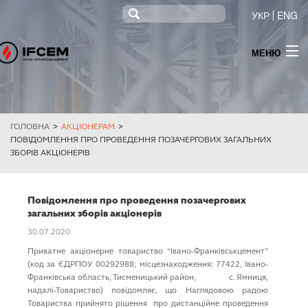
УКР
ENG
МЕНЮ
ПРО КОМПАНІЮ
НОВИНИ
ГОЛОВНА
>
АКЦІОНЕРАМ
>
ПРОДУКЦІЯ
ПОВІДОМЛЕННЯ ПРО ПРОВЕДЕННЯ ПОЗАЧЕРГОВИХ ЗАГАЛЬНИХ
ЗБОРІВ АКЦІОНЕРІВ
ТЕНДЕР
МОНІТОРИНГ
Повідомлення про проведення позачергових
загальних зборів акціонерів
ІНФОРМАЦІЯ ДЛЯ АКЦІОНЕРІВ ТА СТЕЙКХОЛДЕРІВ
30.07.2020
Приватне акціонерне товариство “Івано-Франківськцемент”
КОНТАКТИ
(код за ЄДРПОУ 00292988; місцезнаходження: 77422, Івано-
Франківська область, Тисменицький район, с. Ямниця,
ПОСТАЧАННЯ ЕЛЕКТРОЕНЕРГІЇ
надалі-Товариство) повідомляє, що Наглядовою радою
Товариства прийнято рішення про дистанційне проведення