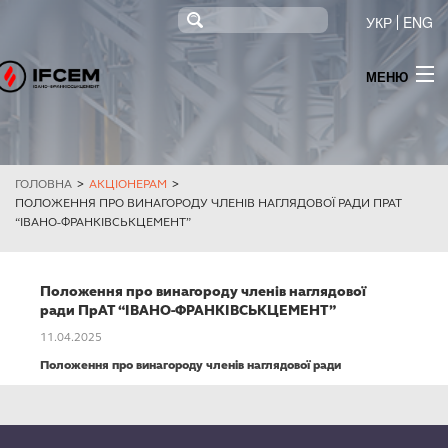
УКР
ENG
МЕНЮ
ПРО КОМПАНІЮ
НОВИНИ
ГОЛОВНА
>
АКЦІОНЕРАМ
>
ПРОДУКЦІЯ
ПОЛОЖЕННЯ ПРО ВИНАГОРОДУ ЧЛЕНІВ НАГЛЯДОВОЇ РАДИ ПРАТ
“ІВАНО-ФРАНКІВСЬКЦЕМЕНТ”
ТЕНДЕР
МОНІТОРИНГ
Положення про винагороду членів наглядової
ради ПрАТ “ІВАНО-ФРАНКІВСЬКЦЕМЕНТ”
ІНФОРМАЦІЯ ДЛЯ АКЦІОНЕРІВ ТА СТЕЙКХОЛДЕРІВ
11.04.2025
Положення про винагороду членів наглядової ради
КОНТАКТИ
ПОСТАЧАННЯ ЕЛЕКТРОЕНЕРГІЇ