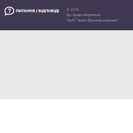
КАР’ЄРА
© 2026
ПИТАННЯ / ВІДПОВІДІ
Всі права збережено
ПрАТ "Івано-Франківськцемент"