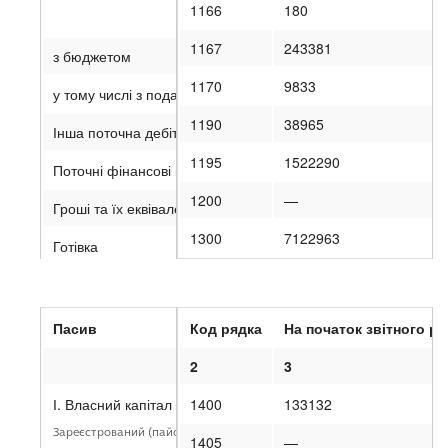
1166
180
1167
243381
з бюджетом
1170
9833
у тому числі з податку на прибуток
1190
38965
Інша поточна дебіторська заборгованість
1195
1522290
Поточні фінансові інвестиції
1200
—
Гроші та їх еквіваленти
1300
7122963
Готівка
Рахунки в банках
Витрати майбутніх періодів
Пасив
Код рядка
На початок звітного ро
Інші оборотні активи
1
2
3
Усього за розділом II
І. Власний капітал
1400
133132
Зареєстрований (пайовий) капітал
III. Необоротні активи, утримувані для продажу, та групи ви
1405
—