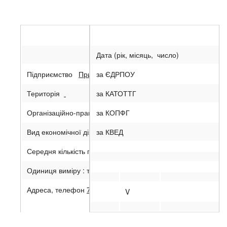
Дата (рік, місяць, число)
Підприємство
Приватне акц
за ЄДРПОУ
i
онерне товариство “
I
вано-Фра
Територія
за КАТОТТГ
Організаційно-правова форма господарювання
за КОПФГ
ПРИВАТНЕ
Вид економічної діяльності
за КВЕД
Виробництво цементу
Середня кількість працівників
1772
Одиниця виміру : тис. грн.
Адреса, телефон
77422 с. Ямниця, т.(0342) 583712
V
Складено (зробити позначку “v” у відповідній клітинці):