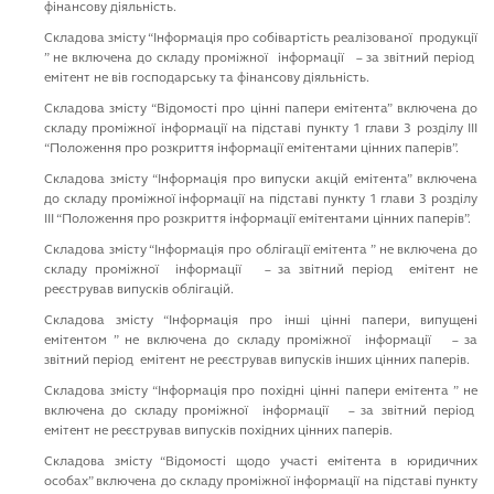
фiнансову дiяльнiсть.
Cкладова змiсту “Iнформацiя про собiвартiсть реалiзованої продукцiї
” не включена до складу промiжної iнформацiї – за звiтний перiод
емiтент не вiв господарську та фiнансову дiяльнiсть.
Cкладова змiсту “Вiдомостi про цiннi папери емiтента” включена до
складу проміжної iнформацiї на пiдставi пункту 1 глави 3 роздiлу III
“Положення про розкриття iнформацiї емiтентами цiнних паперiв”.
Cкладова змiсту “Iнформацiя про випуски акцiй емiтента” включена
до складу проміжної iнформацiї на пiдставi пункту 1 глави 3 роздiлу
III “Положення про розкриття iнформацiї емiтентами цiнних паперiв”.
Cкладова змiсту “Iнформацiя про облiгацiї емiтента ” не включена до
складу промiжної iнформацiї – за звiтний перiод емiтент не
реєстрував випускiв облiгацiй.
Cкладова змiсту “Iнформацiя про iншi цiннi папери, випущенi
емiтентом ” не включена до складу промiжної iнформацiї – за
звiтний перiод емiтент не реєстрував випускiв iнших цiнних паперiв.
Cкладова змiсту “Iнформацiя про похiднi цiннi папери емiтента ” не
включена до складу промiжної iнформацiї – за звiтний перiод
емiтент не реєстрував випускiв похiдних цiнних паперiв.
Cкладова змiсту “Вiдомостi щодо участi емiтента в юридичних
особах” включена до складу проміжної iнформацiї на пiдставi пункту