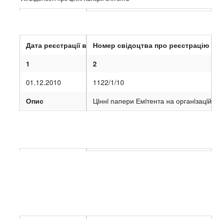
1. Інформація про випуски акцій
Дата реєстрації випуску
Номер свідоцтва про реєстрацію в
1
2
01.12.2010
1122/1/10
Опис
Цiннi папери Емiтента на органiзацiйн
VIII
. Відомості щодо участі емітента у юридичних особ