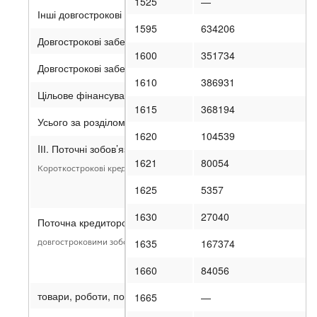
1525
—
Інші довгострокові зобов’язання
1595
634206
Довгострокові забезпечення
1600
351734
Довгострокові забезпечення витрат персоналу
1610
386931
Цільове фінансування
1615
368194
Усього за розділом II
1620
104539
IІІ. Поточні зобов’язання і забезпечення
1621
80054
Короткострокові кредити банків
1625
5357
1630
27040
Поточна кредиторська заборгованість за:
1635
167374
довгостроковими зобов’язаннями
1660
84056
товари, роботи, послуги
1665
—