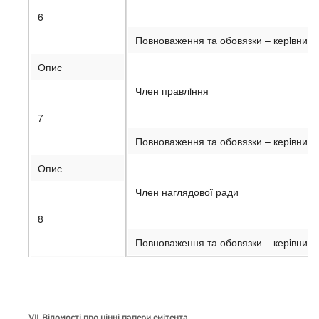
6
Повноваження та обовязки – керiвницт
Опис
Член правлiння
7
Повноваження та обовязки – керiвницт
Опис
Член наглядової ради
8
Повноваження та обовязки – керiвницт
Опис
VII
. Відомості про цінні папери емітента