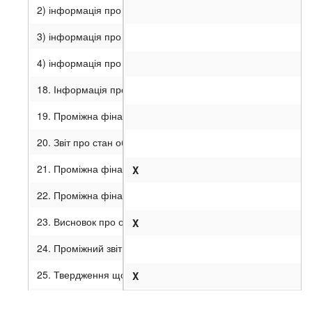
2) інформація про розмір іпотечного покриття та його спів
3) інформація про співвідношення розміру іпотечного покрит
4) інформація про заміни іпотечних активів у складі іпотеч
18. Інформація про заміну фінансової установи, яка здійсн
19. Проміжна фінансова звітність поручителя (страховика/г
20. Звіт про стан об’єкта нерухомості (у разі емісії цільов
21. Проміжна фінансова звітність емітента, складена за по
X
22. Проміжна фінансова звітність емітента, складена за мі
23. Висновок про огляд проміжної фінансової звітності, п
X
24. Проміжний звіт керівництва.
25. Твердження щодо проміжної інформації.
X
26. Примітки.