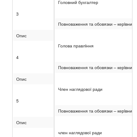
Головний бухгалтер
3
Повноваження та обовязки – керiвництв
Опис
Голова правлiння
4
Повноваження та обовязки – керiвництв
Опис
Член наглядової ради
5
Повноваження та обовязки – керiвницт
Опис
член наглядової ради