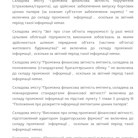
Cкладова змiсту “Промiжна фiнансова звiтнiсть поручителя
(страховика/гаранта), що здiйснює забезпечення випуску боргових
цiнних паперiв (за кожним суб’єктом забезпечення окремо) ” не
включена до складу промiжної iнформацiї , оскiльки за звiтний
перiод такої iнформацiї немає.
Cкладова змiсту “Звiт про стан об’єкта нерухомостi (у разi емiсiї
цiльових облiгацiй пiдприємств, виконання зобов’язань за якими
здiйснюється шляхом передання об’єкта (частини об’єкта)
житлового будiвництва)” не включена до складу промiжної
iнформацiї , оскiльки за звiтний перiод такої iнформацiї немає.
Cкладова змiсту “Промiжна фiнансова звiтнiсть емiтента, складена за
положеннями (стандартами) бухгалтерського облiку ” не включена
до складу промiжної iнформацiї , оскiльки за звiтний перiод такої
iнформацiї немає.
Cкладова змiсту “Промiжна фiнансова звiтнiсть емiтента, складена за
мiжнародними стандартами фiнансової звiтностi” включена до
складу проміжної iнформацiї на пiдставi пункту 1 глави 3 роздiлу III
“Положення про розкриття iнформацiї емiтентами цiнних паперiв”.
Cкладова змiсту “Висновок про огляд промiжної фiнансової звiтностi,
пiдготовлений аудитором (аудиторською фiрмою)” не включена до
складу промiжної iнформацiї , оскiльки за звiтний перiод такої
iнформацiї немає.