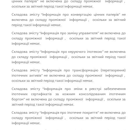
цiнних паперiв” не включена до складу промiжної iнформацiї ,
оскiльки за звiтний перiод такої iнформацiї немає.
Cкладова змiсту “Iнформацiя про конвертацiю цiнних паперiв” не
включена до складу промiжної iнформацiї , оскiльки за звiтний
перiод такої iнформацiї немає.
Cкладова змiсту “Iнформацiя про замiну управителя” не включена до
складу промiжної iнформацiї , оскiльки за звiтний перiод такої
iнформацiї немає.
Cкладова змiсту “Iнформацiя про керуючого iпотекою” не включена
до складу промiжної iнформацiї , оскiльки за звiтний перiод такої
iнформацiї немає.
Cкладова змiсту “Iнформацiя про трансформацiю (перетворення)
iпотечних активiв” не включена до складу промiжної iнформацiї ,
оскiльки за звiтний перiод такої iнформацiї немає.
Cкладова змiсту “Iнформацiя про змiни в реєстрi забезпечення
iпотечних сертифiкатiв за кожним консолiдованим iпотечним
боргом” не включена до складу промiжної iнформацiї , оскiльки за
звiтний перiод такої iнформацiї немає.
Cкладова змiсту “Iнформацiя про iпотечне покриття” не включена до
складу промiжної iнформацiї , оскiльки за звiтний перiод такої
iнформацiї немає.