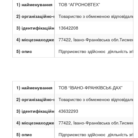
1) найменування
ТОВ “АГРОНОВТЕХ”
2) організаційно-правова форма
Товариство з обмеженою вiдповiдальн
3) ідентифікаційний код юридичної особи
13642208
4) місцезнаходження
77422, Iвано-Франкiвська обл.Тисмени
5) опис
Пiдприємство здiйснює дiяльнiсть згiд
1) найменування
ТОВ “IВАНО-ФРАНКIВСЬК-ДАХ”
2) організаційно-правова форма
Товариство з обмеженою вiдповiдальн
3) ідентифікаційний код юридичної особи
43632293
4) місцезнаходження
77422, Iвано-Франкiвська обл.Тисмениц
5) опис
Пiдприємство здiйснює дiяльнiсть згiд