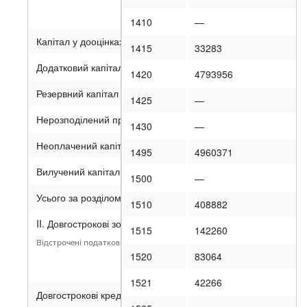
Баланс
1410
—
Капітал у дооцінках
1415
33283
Додатковий капітал
1420
4793956
Резервний капітал
1425
—
Нерозподілений прибуток (непокритий збиток)
1430
—
Неоплачений капітал
1495
4960371
Вилучений капітал
1500
—
Усього за розділом I
1510
408882
II. Довгострокові зобов’язання і забезпечення
1515
142260
Відстрочені податкові зобов’язання
1520
83064
1521
42266
Довгострокові кредити банків