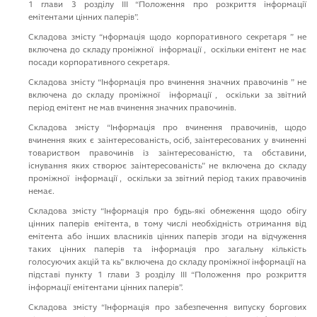
1 глави 3 роздiлу III “Положення про розкриття iнформацiї
емiтентами цiнних паперiв”.
Cкладова змiсту “нформацiя щодо корпоративного секретаря ” не
включена до складу промiжної iнформацiї , оскiльки емiтент не має
посади корпоративного секретаря.
Cкладова змiсту “Iнформацiя про вчинення значних правочинiв ” не
включена до складу промiжної iнформацiї , оскiльки за звiтний
перiод емiтент не мав вчинення значних правочинiв.
Cкладова змiсту “Iнформацiя про вчинення правочинiв, щодо
вчинення яких є заiнтересованiсть, осiб, заiнтересованих у вчиненнi
товариством правочинiв iз заiнтересованiстю, та обставини,
iснування яких створює заiнтересованiсть” не включена до складу
промiжної iнформацiї , оскiльки за звiтний перiод таких правочинiв
немає.
Cкладова змiсту “Iнформацiя про будь-якi обмеження щодо обiгу
цiнних паперiв емiтента, в тому числi необхiднiсть отримання вiд
емiтента або iнших власникiв цiнних паперiв згоди на вiдчуження
таких цiнних паперiв та iнформацiя про загальну кiлькiсть
голосуючих акцiй та кь” включена до складу проміжної iнформацiї на
пiдставi пункту 1 глави 3 роздiлу III “Положення про розкриття
iнформацiї емiтентами цiнних паперiв”.
Cкладова змiсту “Iнформацiя про забезпечення випуску боргових