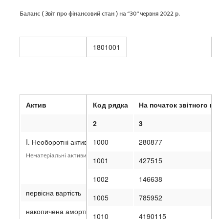
за національними положеннями (стандартами) бухгалтерськ
Баланс ( Звіт про фінансовий стан ) на “30” червня 2022 р.
за міжнародними стандартами фінансової звітності
Форма № 1 Код 
1801001
Актив
Код рядка
На початок звітного
пе
1
2
3
I. Необоротні активи
1000
280877
Нематеріальні активи
1001
427515
1002
146638
первісна вартість
1005
785952
накопичена амортизація
1010
4190115