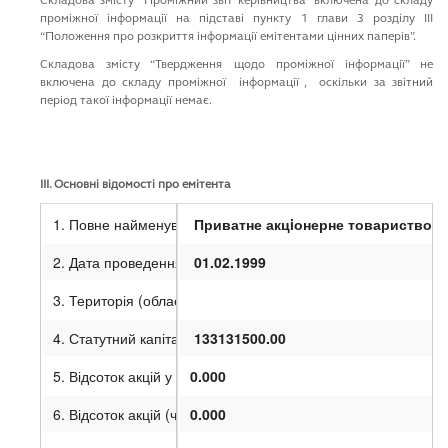
Cкладова змiсту “Промiжний звiт керiвництва” включена до складу
проміжної iнформацiї на пiдставi пункту 1 глави 3 роздiлу III
“Положення про розкриття iнформацiї емiтентами цiнних паперiв”.
Cкладова змiсту “Твердження щодо промiжної iнформацiї” не
включена до складу промiжної iнформацiї , оскiльки за звiтний
перiод такої iнформацiї немає.
III
. Основні відомості про емітента
1. Повне найменування
Приватне акц
i
онерне товариство “
I
2. Дата проведення державної реєстрації
01.02.1999
3. Територія (область)
4. Статутний капітал (грн.)
133131500.00
5. Відсоток акцій у статутному капіталі, що належать держав
0.000
6. Відсоток акцій (часток, паїв) статутного капіталу, що п
0.000