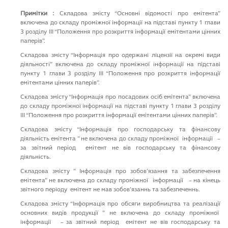
Примітки :
Cкладова змiсту “Основнi вiдомостi про емiтента”
включена до складу проміжної iнформацiї на пiдставi пункту 1 глави
3 роздiлу III “Положення про розкриття iнформацiї емiтентами цiнних
паперiв”.
Cкладова змiсту “Iнформацiя про одержанi лiцензiї на окремi види
дiяльностi” включена до складу проміжної iнформацiї на пiдставi
пункту 1 глави 3 роздiлу III “Положення про розкриття iнформацiї
емiтентами цiнних паперiв”.
Cкладова змiсту “Iнформацiя про посадових осiб емiтента” включена
до складу проміжної iнформацiї на пiдставi пункту 1 глави 3 роздiлу
III “Положення про розкриття iнформацiї емiтентами цiнних паперiв”.
Cкладова змiсту “Iнформацiя про господарську та фiнансову
дiяльнiсть емiтента ” не включена до складу промiжної iнформацiї –
за звiтний перiод емiтент не вiв господарську та фiнансову
дiяльнiсть.
Cкладова змiсту ” Iнформацiя про зобов’язання та забезпечення
емiтента” не включена до складу промiжної iнформацiї – на кiнець
звiтного перiоду емiтент не мав зобов’язаннь та забезпеченнь.
Cкладова змiсту “Iнформацiя про обсяги виробництва та реалiзацiї
основних видiв продукцiї ” не включена до складу промiжної
iнформацiї – за звiтний перiод емiтент не вiв господарську та