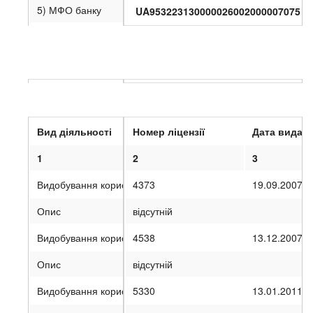
5) МФО банку
UA953223130000026002000007075
6) Поточний рахунок
IV
. Інформація про одержані ліцензії на окремі види ді
Вид діяльності
Номер ліцензії
Дата видачі
1
2
3
Видобування корисних копалин
4373
19.09.2007
Опис
відсутній
Видобування корисних копалин
4538
13.12.2007
Опис
відсутній
Видобування корисних копалин
5330
13.01.2011