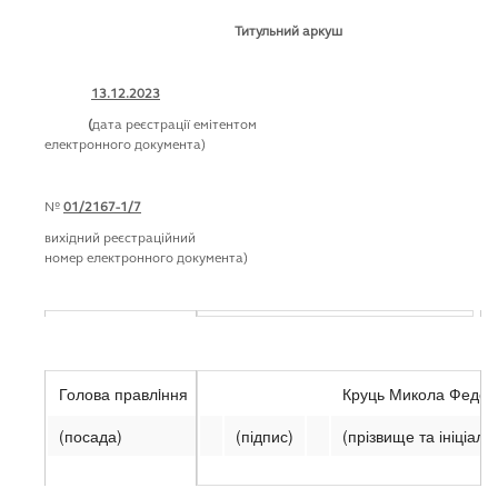
Додаток 29
Титульний аркуш
до Положення про розкриття
інформації емітентами цінних паперів
(пункт 1 глави 3 розділу III)
13.12.2023
(
дата реєстрації емітентом
електронного документа)
№
01/2167-1/7
вихідний реєстраційний
номер електронного документа)
Підтверджую ідентичність та достовірність інформації, що 
Голова правлiння
Круць Микола Федор
(посада)
(підпис)
(прізвище та ініціал