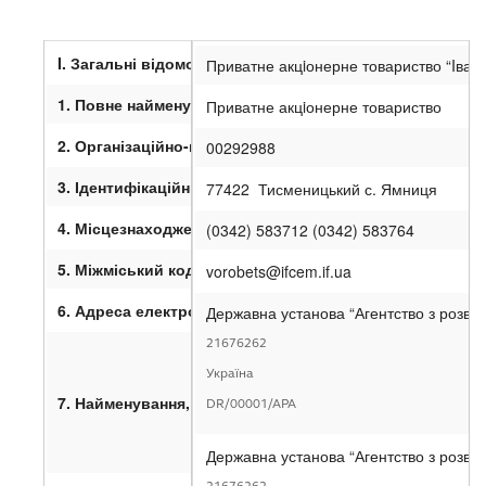
Проміжна
інформація емітента цінних паперів
за
2 квартал
2022 р
о
к
у
I
. Загальні відомості
Приватне акцiонерне товариство “Iван
1. Повне найменування емітента
.
Приватне акцiонерне товариство
2. Організаційно-правова форма
.
00292988
3.
Ідентифікаційний код юридичної особи
.
77422 Тисменицький с. Ямниця
4. Місцезнаходження
.
(0342) 583712 (0342) 583764
5. Міжміський код, телефон та факс
.
vorobets@ifcem.if.ua
6.
Адреса електронної пошти
.
Державна установа “Агентство з розви
21676262
Україна
7.
Найменування, ідентифікаційний код юридичної особ
DR/00001/APA
Державна установа “Агентство з розви