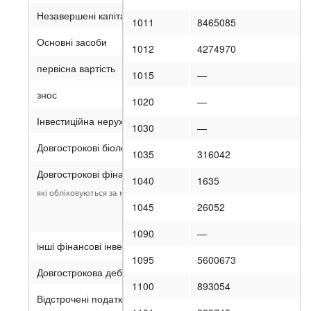
Незавершені капітальні інвестиції
1011
8465085
Основні засоби
1012
4274970
первісна вартість
1015
—
знос
1020
—
Інвестиційна нерухомість
1030
—
Довгострокові біологічні активи
1035
316042
Довгострокові фінансові інвестиції:
1040
1635
які обліковуються за методом участі в капіталі інших підприємств
1045
26052
1090
—
інші фінансові інвестиції
1095
5600673
Довгострокова дебіторська заборгованість
1100
893054
Відстрочені податкові активи