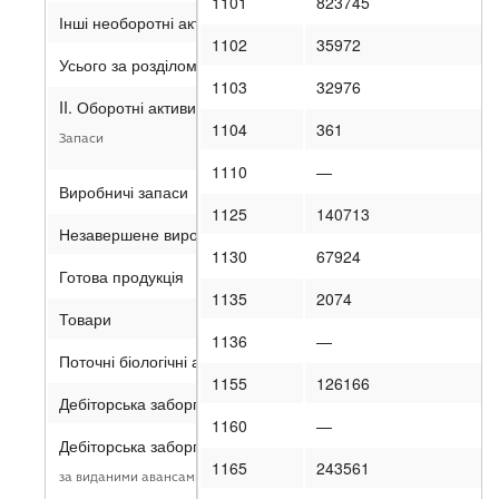
1101
823745
Інші необоротні активи
1102
35972
Усього за розділом I
1103
32976
II. Оборотні активи
1104
361
Запаси
1110
—
Виробничі запаси
1125
140713
Незавершене виробництво
1130
67924
Готова продукція
1135
2074
Товари
1136
—
Поточні біологічні активи
1155
126166
Дебіторська заборгованість за продукцію, товари, роботи, п
1160
—
Дебіторська заборгованість за розрахунками:
1165
243561
за виданими авансами