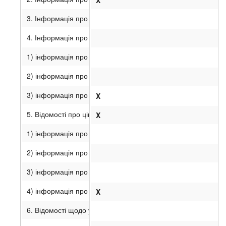
X
3. Інформація про посадових осіб емітента.
4. Інформація про господарську та фінансову діяльність ем
1) інформація про зобов’язання та забезпечення емітента;
2) інформація про обсяги виробництва та реалізації основни
3) інформація про собівартість реалізованої продукції;
X
5. Відомості про цінні папери емітента:
X
1) інформація про випуски акцій емітента;
2) інформація про облігації емітента;
3) інформація про інші цінні папери, випущені емітентом;
4) інформація про похідні цінні папери емітента;
X
6. Відомості щодо участі емітента в юридичних особах.