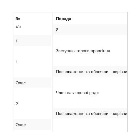
№
Посада
з/п
2
1
Заступник голови правлiння
1
Повноваження та обовязки – керiвницт
Опис
Член наглядової ради
2
Повноваження та обовязки – керiвництв
Опис