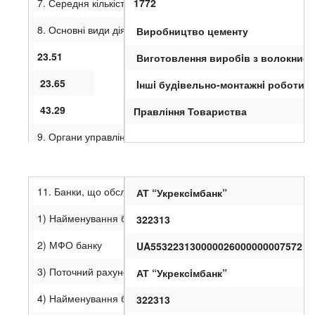
7. Середня кількість працівників (осіб)
1772
8. Основні види діяльності із зазначенням найменування ви
Виробництво цементу
23.51
Виготовлення вироб
i
в з волокнист
23.65
Iншi будiвельно-монтажнi роботи
43.29
Правління Товариства
9. Органи управління підприємства
10. Засновники (наводиться перелік засновників (учасників
Якщо кількість фізичних осіб – засновників емітента перевищує двадцят
11. Банки, що обслуговують емітента
АТ “Укрексiмбанк”
1.
Cemln
West
SA
, місцезнаходження : ШВЕЙЦАРІЯ 6312
1) Найменування банку (філії, відділення банку), який обс
322313
2) МФО банку
UA553223130000026000000007572
3) Поточний рахунок
АТ “Укрексiмбанк”
4) Найменування банку (філії, відділення банку), який обсл
322313