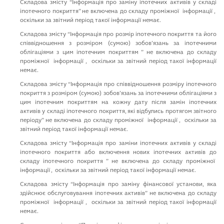
Cкладова змiсту “Iнформацiя про замiну iпотечних активiв у складi
iпотечного покриття” не включена до складу промiжної iнформацiї ,
оскiльки за звiтний перiод такої iнформацiї немає.
Cкладова змiсту “Iнформацiя про розмiр iпотечного покриття та його
спiввiдношення з розмiром (сумою) зобов’язань за iпотечними
облiгацiями з цим iпотечним покриттям ” не включена до складу
промiжної iнформацiї , оскiльки за звiтний перiод такої iнформацiї
немає.
Cкладова змiсту “Iнформацiя про спiввiдношення розмiру iпотечного
покриття з розмiром (сумою) зобов’язань за iпотечними облiгацiями з
цим iпотечним покриттям на кожну дату пiсля замiн iпотечних
активiв у складi iпотечного покриття, якi вiдбулись протягом звiтного
перiоду” не включена до складу промiжної iнформацiї , оскiльки за
звiтний перiод такої iнформацiї немає.
Cкладова змiсту “Iнформацiя про замiни iпотечних активiв у складi
iпотечного покриття або включення нових iпотечних активiв до
складу iпотечного покриття ” не включена до складу промiжної
iнформацiї , оскiльки за звiтний перiод такої iнформацiї немає.
Cкладова змiсту “Iнформацiя про замiну фiнансової установи, яка
здiйснює обслуговування iпотечних активiв” не включена до складу
промiжної iнформацiї , оскiльки за звiтний перiод такої iнформацiї
немає.