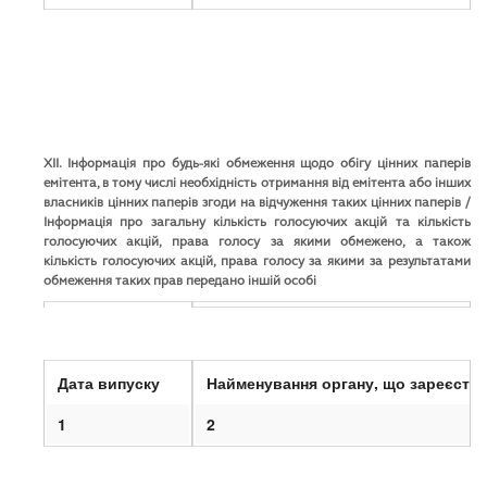
XII. Інформація про будь-які обмеження щодо обігу цінних паперів
емітента, в тому числі необхідність отримання від емітента або інших
власників цінних паперів згоди на відчуження таких цінних паперів /
Інформація про загальну кількість голосуючих акцій та кількість
голосуючих акцій, права голосу за якими обмежено, а також
кількість голосуючих акцій, права голосу за якими за результатами
обмеження таких прав передано іншій особі
1. Інформація про будь-які обмеження щодо обігу цінни
Дата випуску
Найменування органу, що зареєстр
1
2