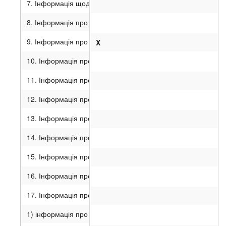
7. Інформація щодо корпоративного секретаря.
8. Інформація про вчинення значних правочинів.
9. Інформація про вчинення правочинів, щодо вчинення яких 
X
10. Інформація про будь-які обмеження щодо обігу цінних па
11. Інформація про забезпечення випуску боргових цінних 
12. Інформація про конвертацію цінних паперів.
13. Інформація про заміну управителя.
14. Інформація про керуючого іпотекою.
15. Інформація про трансформацію (перетворення) іпотечни
16. Інформація про зміни в реєстрі забезпечення іпотечних
17. Інформація про іпотечне покриття:
1) інформація про заміну іпотечних активів у складі іпотечн