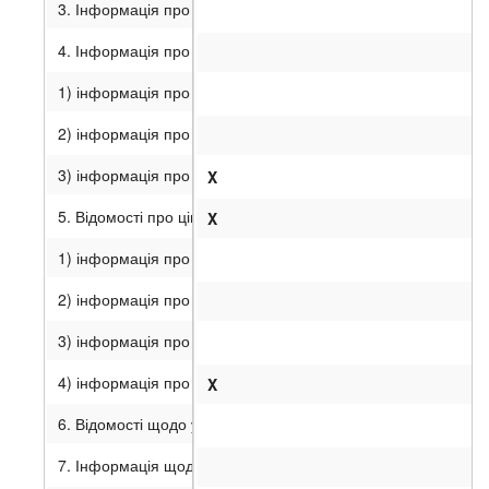
3. Інформація про посадових осіб емітента.
4. Інформація про господарську та фінансову діяльність ем
1) інформація про зобов’язання та забезпечення емітента;
2) інформація про обсяги виробництва та реалізації основни
3) інформація про собівартість реалізованої продукції;
X
5. Відомості про цінні папери емітента:
X
1) інформація про випуски акцій емітента;
2) інформація про облігації емітента;
3) інформація про інші цінні папери, випущені емітентом;
4) інформація про похідні цінні папери емітента;
X
6. Відомості щодо участі емітента в юридичних особах.
7. Інформація щодо корпоративного секретаря.