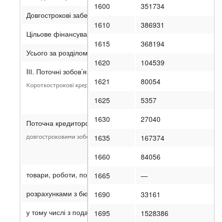
1600
351734
Довгострокові забезпечення
1610
386931
Цільове фінансування
1615
368194
Усього за розділом II
1620
104539
IІІ. Поточні зобов’язання і забезпечення
1621
80054
Короткострокові кредити банків
1625
5357
1630
27040
Поточна кредиторська заборгованість за:
1635
167374
довгостроковими зобов’язаннями
1660
84056
товари, роботи, послуги
1665
—
розрахунками з бюджетом
1690
33161
у тому числі з податку на прибуток
1695
1528386