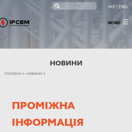
УКР
ENG
МЕНЮ
ПРО КОМПАНІЮ
НОВИНИ
ПРОДУКЦІЯ
НОВИНИ
ТЕНДЕР
ГОЛОВНА
>
НОВИНИ
>
МОНІТОРИНГ
ІНФОРМАЦІЯ ДЛЯ АКЦІОНЕРІВ ТА СТЕЙКХОЛДЕРІВ
ПРОМІЖНА
КОНТАКТИ
ІНФОРМАЦІЯ
ПОСТАЧАННЯ ЕЛЕКТРОЕНЕРГІЇ