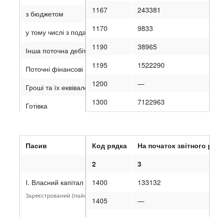
1167
243381
з бюджетом
1170
9833
у тому числі з податку на прибуток
1190
38965
Інша поточна дебіторська заборгованість
1195
1522290
Поточні фінансові інвестиції
1200
—
Гроші та їх еквіваленти
1300
7122963
Готівка
Рахунки в банках
Витрати майбутніх періодів
Пасив
Код рядка
На початок звітного ро
Інші оборотні активи
1
2
3
Усього за розділом II
І. Власний капітал
1400
133132
Зареєстрований (пайовий) капітал
III. Необоротні активи, утримувані для продажу, та групи ви
1405
—
Баланс