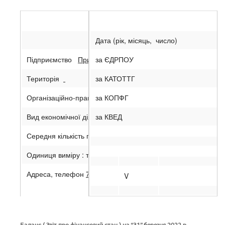
Дата (рік, місяць, число)
Підприємство
Приватне акцiонерне товариство “Iвано-Фра
за ЄДРПОУ
Територія
за КАТОТТГ
Організаційно-правова форма господарювання
за КОПФГ
ПРИВАТНЕ
Вид економічної діяльності
за КВЕД
ВИРОБНИЦТВО ЦЕМЕНТУ
Середня кількість працівників
1772
Одиниця виміру : тис. грн.
Адреса, телефон
77422 с. Ямниця, т.(0342) 583712
V
Складено (зробити позначку “v” у відповідній клітинці):