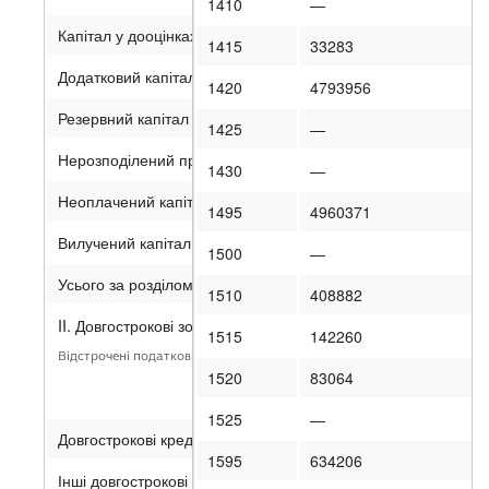
1410
—
Капітал у дооцінках
1415
33283
Додатковий капітал
1420
4793956
Резервний капітал
1425
—
Нерозподілений прибуток (непокритий збиток)
1430
—
Неоплачений капітал
1495
4960371
Вилучений капітал
1500
—
Усього за розділом I
1510
408882
II. Довгострокові зобов’язання і забезпечення
1515
142260
Відстрочені податкові зобов’язання
1520
83064
1525
—
Довгострокові кредити банків
1595
634206
Інші довгострокові зобов’язання