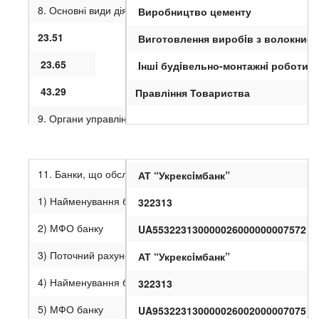
8. Основні види діяльності із зазначенням найменування ви
Виробництво цементу
23.51
Виготовлення виробiв з волокнист
23.65
Iншi будiвельно-монтажнi роботи
43.29
Правління Товариства
9. Органи управління підприємства
10. Засновники (наводиться перелік засновників (учасників
Якщо кількість фізичних осіб – засновників емітента перевищує двадцят
11. Банки, що обслуговують емітента
АТ “Укрексiмбанк”
1.
Cemln
West
SA
, місцезнаходження : ШВЕЙЦАРІЯ 6312
1) Найменування банку (філії, відділення банку), який обс
322313
2) МФО банку
UA553223130000026000000007572
3) Поточний рахунок
АТ “Укрексiмбанк”
4) Найменування банку (філії, відділення банку), який обсл
322313
5) МФО банку
UA953223130000026002000007075