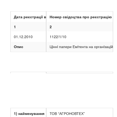
1. Інформація про випуски акцій
Дата реєстрації випуску
Номер свідоцтва про реєстрацію в
1
2
01.12.2010
1122/1/10
Опис
Цiннi папери Емiтента на органiзацiйн
VIII
. Відомості щодо участі емітента у юридичних особ
1) найменування
ТОВ “АГРОНОВТЕХ”