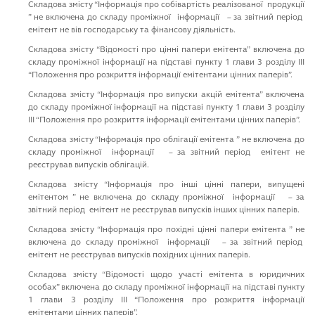
Cкладова змiсту “Iнформацiя про собiвартiсть реалiзованої продукцiї
” не включена до складу промiжної iнформацiї – за звiтний перiод
емiтент не вiв господарську та фiнансову дiяльнiсть.
Cкладова змiсту “Вiдомостi про цiннi папери емiтента” включена до
складу проміжної iнформацiї на пiдставi пункту 1 глави 3 роздiлу III
“Положення про розкриття iнформацiї емiтентами цiнних паперiв”.
Cкладова змiсту “Iнформацiя про випуски акцiй емiтента” включена
до складу проміжної iнформацiї на пiдставi пункту 1 глави 3 роздiлу
III “Положення про розкриття iнформацiї емiтентами цiнних паперiв”.
Cкладова змiсту “Iнформацiя про облiгацiї емiтента ” не включена до
складу промiжної iнформацiї – за звiтний перiод емiтент не
реєстрував випускiв облiгацiй.
Cкладова змiсту “Iнформацiя про iншi цiннi папери, випущенi
емiтентом ” не включена до складу промiжної iнформацiї – за
звiтний перiод емiтент не реєстрував випускiв iнших цiнних паперiв.
Cкладова змiсту “Iнформацiя про похiднi цiннi папери емiтента ” не
включена до складу промiжної iнформацiї – за звiтний перiод
емiтент не реєстрував випускiв похiдних цiнних паперiв.
Cкладова змiсту “Вiдомостi щодо участi емiтента в юридичних
особах” включена до складу проміжної iнформацiї на пiдставi пункту
1 глави 3 роздiлу III “Положення про розкриття iнформацiї
емiтентами цiнних паперiв”.