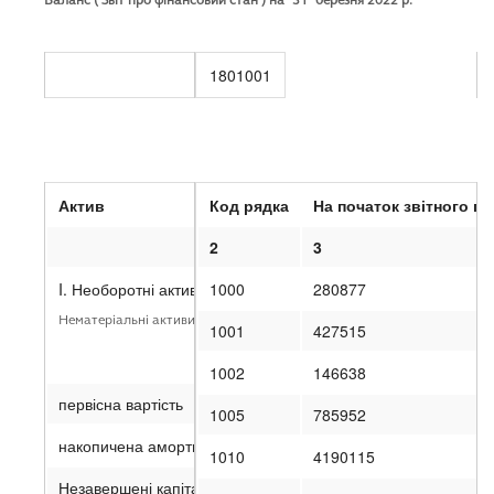
за національними положеннями (стандартами) бухгалтерськ
Баланс ( Звіт про фінансовий стан ) на “31” березня 2022 р.
за міжнародними стандартами фінансової звітності
Форма № 1 Код 
1801001
Актив
Код рядка
На початок звітного
пе
1
2
3
I. Необоротні активи
1000
280877
Нематеріальні активи
1001
427515
1002
146638
первісна вартість
1005
785952
накопичена амортизація
1010
4190115
Незавершені капітальні інвестиції