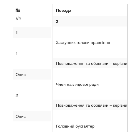
№
Посада
з/п
2
1
Заступник голови правлiння
1
Повноваження та обовязки – керiвницт
Опис
Член наглядової ради
2
Повноваження та обовязки – керiвництв
Опис
Головний бухгалтер