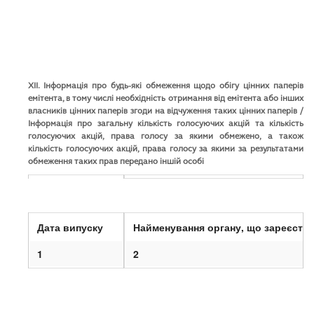
XII. Інформація про будь-які обмеження щодо обігу цінних паперів
емітента, в тому числі необхідність отримання від емітента або інших
власників цінних паперів згоди на відчуження таких цінних паперів /
Інформація про загальну кількість голосуючих акцій та кількість
голосуючих акцій, права голосу за якими обмежено, а також
кількість голосуючих акцій, права голосу за якими за результатами
обмеження таких прав передано іншій особі
1. Інформація про будь-які обмеження щодо обігу цінни
Дата випуску
Найменування органу, що зареєстр
1
2