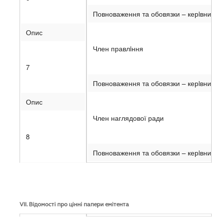
Повноваження та обовязки – керiвницт
Опис
Член правлiння
7
Повноваження та обовязки – керiвницт
Опис
Член наглядової ради
8
Повноваження та обовязки – керiвницт
Опис
VII
. Відомості про цінні папери емітента