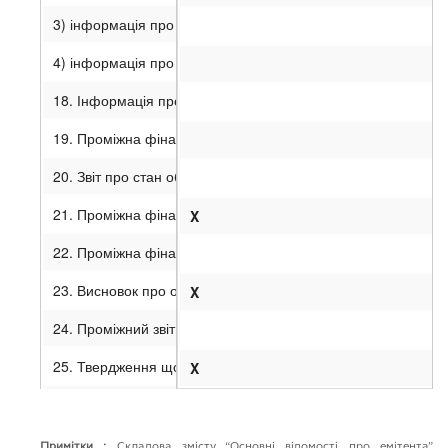
3) інформація про співвідношення розміру іпотечного покрит
4) інформація про заміни іпотечних активів у складі іпотеч
18. Інформація про заміну фінансової установи, яка здійсн
19. Проміжна фінансова звітність поручителя (страховика/г
20. Звіт про стан об’єкта нерухомості (у разі емісії цільов
21. Проміжна фінансова звітність емітента, складена за по
X
22. Проміжна фінансова звітність емітента, складена за мі
23. Висновок про огляд проміжної фінансової звітності, п
X
24. Проміжний звіт керівництва.
25. Твердження щодо проміжної інформації.
X
26. Примітки.
Примітки :
Cкладова змiсту “Основнi вiдомостi про емiтента”