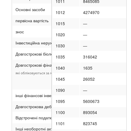
1011
8465085
Основні засоби
1012
4274970
первісна вартість
1015
—
знос
1020
—
Інвестиційна нерухомість
1030
—
Довгострокові біологічні активи
1035
316042
Довгострокові фінансові інвестиції:
1040
1635
які обліковуються за методом участі в капіталі інших підприємств
1045
26052
1090
—
інші фінансові інвестиції
1095
5600673
Довгострокова дебіторська заборгованість
1100
893054
Відстрочені податкові активи
1101
823745
Інші необоротні активи