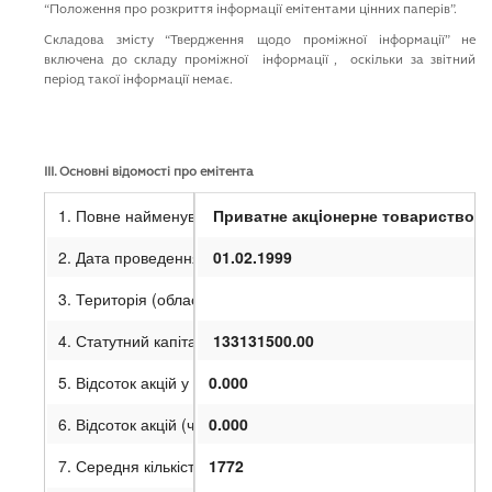
“Положення про розкриття iнформацiї емiтентами цiнних паперiв”.
Cкладова змiсту “Твердження щодо промiжної iнформацiї” не
включена до складу промiжної iнформацiї , оскiльки за звiтний
перiод такої iнформацiї немає.
III
. Основні відомості про емітента
1. Повне найменування
Приватне акцiонерне товариство “
2. Дата проведення державної реєстрації
01.02.1999
3. Територія (область)
4. Статутний капітал (грн.)
133131500.00
5. Відсоток акцій у статутному капіталі, що належать держав
0.000
6. Відсоток акцій (часток, паїв) статутного капіталу, що п
0.000
7. Середня кількість працівників (осіб)
1772