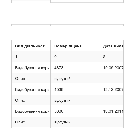
6) Поточний рахунок
IV
. Інформація про одержані ліцензії на окремі види ді
Вид діяльності
Номер ліцензії
Дата видачі
1
2
3
Видобування корисних копалин
4373
19.09.2007
Опис
відсутній
Видобування корисних копалин
4538
13.12.2007
Опис
відсутній
Видобування корисних копалин
5330
13.01.2011
Опис
відсутній