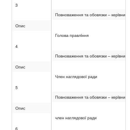
3
Повноваження та обовязки – керiвництв
Опис
Голова правлiння
4
Повноваження та обовязки – керiвництв
Опис
Член наглядової ради
5
Повноваження та обовязки – керiвницт
Опис
член наглядової ради
6