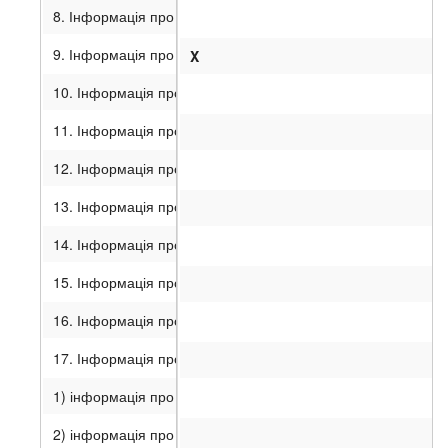
8. Інформація про вчинення значних правочинів.
9. Інформація про вчинення правочинів, щодо вчинення яких 
X
10. Інформація про будь-які обмеження щодо обігу цінних па
11. Інформація про забезпечення випуску боргових цінних 
12. Інформація про конвертацію цінних паперів.
13. Інформація про заміну управителя.
14. Інформація про керуючого іпотекою.
15. Інформація про трансформацію (перетворення) іпотечни
16. Інформація про зміни в реєстрі забезпечення іпотечних
17. Інформація про іпотечне покриття:
1) інформація про заміну іпотечних активів у складі іпотечн
2) інформація про розмір іпотечного покриття та його спів