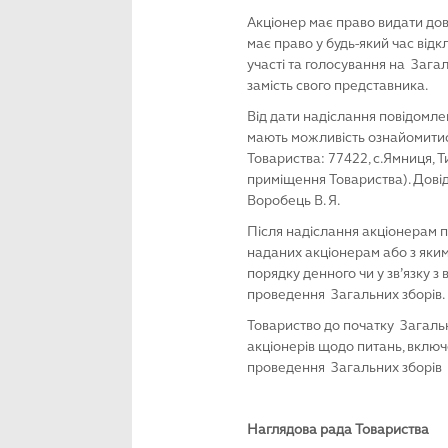
Акціонер має право видати дов
має право у будь-який час від
участі та голосування на Зага
замість свого представника.
Від дати надіслання повідомл
мають можливість ознайо­ми­ти
Товариства: 77422, с.Ямниця, 
приміщення Товариства). Довід
Воробець В. Я.
Після надіслання акціонерам п
наданих акціонерам або з якими
порядку денного чи у зв’язку з 
проведення Загальних зборів.
Товариство до початку Загальн
акціонерів щодо питань, включ
проведення Загальних зборів (
Наглядова рада Товариства