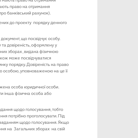
які мають право на отримання
 мають право на отримання
 про банківський рахунок).
чених до проекту порядку денного
документ, що посвідчує особу.
 та довіреність, оформлену у
ьних зборах , видана фізичною
також може посвідчуватися
нку порядку. Довіреність на право
ою особою, уповноваженою на це її
жена особа юридичної особи.
и інша фізична особа або
авдання щодо голосування, тобто
шення потрібно проголосувати. Під
завданням щодо голосування. Якщо
ння на Загальних зборах на свій