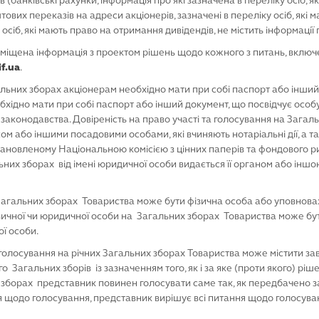
 (банківські рахунки, інформація про які зазначена в переліку осіб, 
ових переказів на адреси акціонерів, зазначені в переліку осіб, які
 осіб, які мають право на отримання дивідендів, не містить інформації
зміщена інформація з проектом рішень щодо кожного з питань, вклю
f.ua
.
альних зборах акціонерам необхідно мати при собі паспорт або інший 
хідно мати при собі паспорт або інший документ, що посвідчує особу
 законодавства. Довіреність на право участі та голосування на Загал
сом або іншими посадовими особами, які вчиняють нотаріальні дії, а 
новленому Національною комісією з цінних паперів та фондового ри
льних зборах від імені юридичної особи видається її органом або інш
агальних зборах Товариства може бути фізична особа або уповнова
зичної чи юридичної особи на Загальних зборах Товариства може бут
ї особи.
а голосування на річних Загальних зборах Товариства може містити з
о Загальних зборів із зазначенням того, як і за яке (проти якого) рі
 зборах представник повинен голосувати саме так, як передбачено 
ня щодо голосування, представник вирішує всі питання щодо голосува