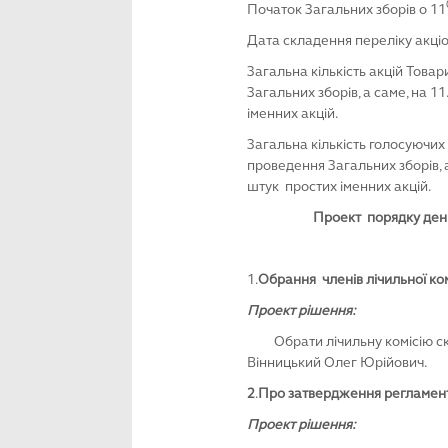
Початок Загальних зборів о 11
Дата складення переліку акціон
Загальна кількість акцій Това
Загальних зборів, а саме, на 1
іменних акцій.
Загальна кількість голосуючих
проведення Загальних зборів, а
штук простих іменних акцій.
Проект порядку денн
1.
Обрання членів лічильної комі
Проект рішення:
Обрати лічильну комісію ск
Вінницький Олег Юрійович.
2
.
Про затвердження регламент
Проект рішення: