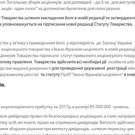
 Загальних зборів акціонерів: для доповідей – до 5 хв., для виступів,
акція – один голос” за допомогою бюлетенів для голосування.
 Товариства шляхом викладення його в новій редакції та затвердженн
а уповноважується на підписання нової редакції Статуту Товариства.
ства у зв’язку з приведенням його у відповідність до Закону України
акціонерного товариства «Івано-Франківськцемент» в новій редакції
ціонерів Товариства підписати статут приватного акціонерного това
лову правління Товариства здійснити всі необхідні дії
особисто або
дставі виданої довіреності
для проведення державної реєстрації
змі
 державному реєстрі
та статуту
ПрАТ “Івано-Франківськцемент”
в нові
ів.
 нерозподіленого прибутку за 2017р. в розмірі 85 000 000 гривень.
ом дивідендів провести безпосередньо акціонерам, а саме направлен
ліку осіб, які мають право на отримання дивідендів. Виплата здійсню
ьними зборами рішення про виплату дивідендів, шляхом переказу цих