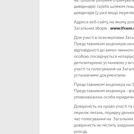
на грошові рахунки отримувачів
дивідендів) та/або шляхом пошт
дивідендів (у разі якщо перелік
Адреса веб-сайту, на якому ро
Загальних зборів :
www.ifcem.i
Для участі в позачергових Заг
Представникам акціонерів необ
відповідності до вимог чинного
особою, посвідчується нотаріу
депозитарною установою у вста
участі та голосування на Зага
установчими документами.
Представником акціонера на З
Представником акціонера – фі
уповноважена особа юридично
Довіреність на право участі т
перелік питань, порядку денног
час голосування на Загальних
довіреність не містить завдан
розсуд.