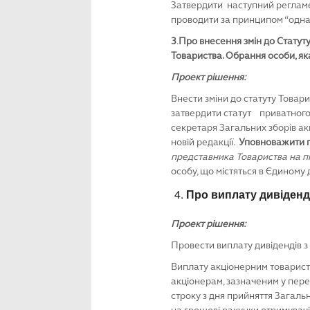
Затвердити наступний регламент
проводити за принципом “одна 
3
.
Про внесення змін до Статуту
Товариства. Обрання особи, як
Проект рішення:
Внести зміни до статуту Товари
затвердити статут приватного 
секретаря Загальних зборів ак
новій редакції.
Уповноважити го
представника Товариства на пі
особу, що містяться в Єдиному
Про виплату дивіденд
Проект рішення:
Провести виплату дивідендів з
Виплату акціонерним товариств
акціонерам, зазначеним у пере
строку з дня прийняття Загал