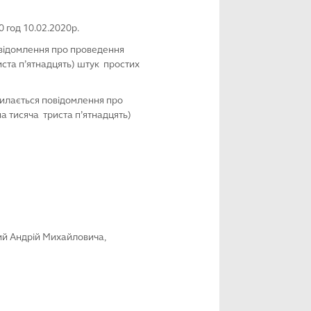
0 год 10.02.2020р.
повідомлення про проведення
риста п’ятнадцять) штук простих
дсилається повідомлення про
на тисяча триста п’ятнадцять)
агий Андрій Михайловича,