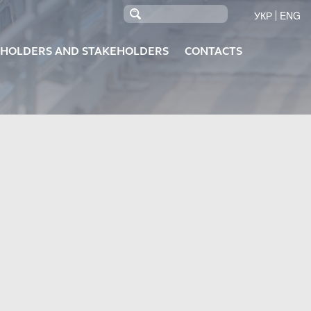
УКР
ENG
EHOLDERS AND STAKEHOLDERS
CONTACTS
DUCTS
KRUMIX MIXES
ROOFING
GYPSUM