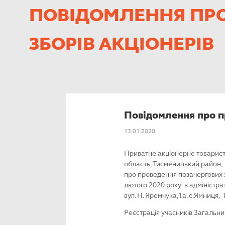
ПОВІДОМЛЕННЯ ПРО
ЗБОРІВ АКЦІОНЕРІВ
Повідомлення про пр
13.01.2020
Приватне акціонерне товарист
область, Тисменицький район
про проведення позачергових з
лютого 2020 року в адміністра
вул. Н. Яремчука,1а, с.Ямниця,
Реєстрація учасників Загальних