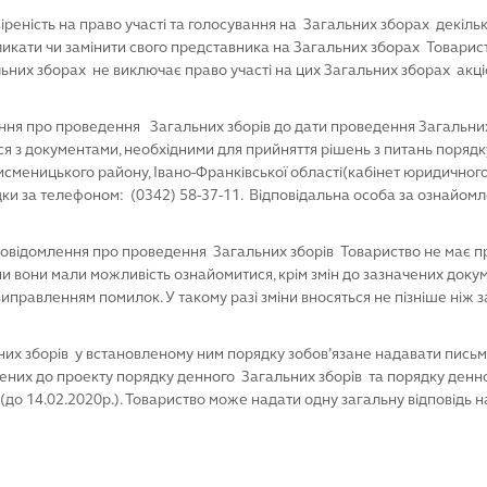
іреність на право участі та голосування на Загальних зборах декіль
кликати чи замінити свого представника на Загальних зборах Товарис
льних зборах не виключає право участі на цих Загальних зборах акціо
ення про проведення Загальних зборів до дати прове­дення Загальни
ся з документами, необхідними для прийняття рішень з питань порядк
Тисменицького району, Івано-Франківської області(кабінет юридичного
ки за телефоном: (0342) 58-37-11. Відповідальна особа за ознайомл
овідомлення про проведення Загальних зборів Товариство не має пра
 вони мали можливість ознайомитися, крім змін до зазначених документ
виправленням помилок. У такому разі зміни вносяться не пізніше ніж за
их зборів у встановленому ним порядку зобов’язане надавати письмов
ених до проекту порядку денного Загальних зборів та порядку денн
до 14.02.2020р.). Товариство може надати одну загальну відповідь на