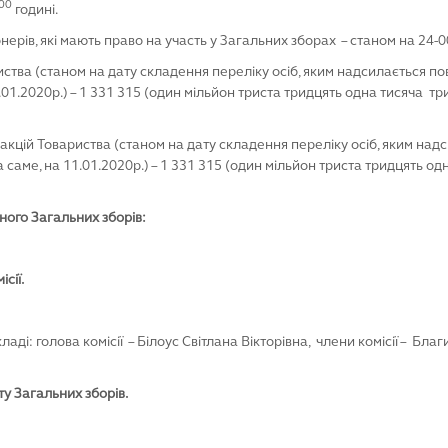
00
годині.
ерів, які мають право на участь у Загальних зборах – станом на 24-0
риства (станом на дату складення переліку осіб, яким надсилається 
1.01.2020р.) – 1 331 315 (один мільйон триста тридцять одна тисяча т
 акцій Товариства (станом на дату складення переліку осіб, яким на
 саме, на 11.01.2020р.) – 1 331 315 (один мільйон триста тридцять од
ого
Загальних зборів:
сії.
ладі: голова комісії – Білоус Світлана Вікторівна, члени комісії – Бл
у Загальних зборів.