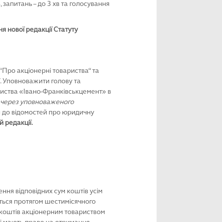
 запитань – до 3 хв та голосування
я нової редакції Статуту
 “Про акціонерні товариства“ та
. Уповноважити голову та
риства «Івано-Франківськцемент» в
 через уповноваженого
н до відомостей про юридичну
й редакції.
ня відповідних сум коштів усім
ється протягом шестимісячного
 коштів акціонерним товариством