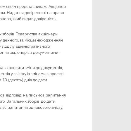
ком своїм представникам. Акціонер
тва. Надання довіреності на право
нера, який видав довіреність,
х зборів Товариства акціонери
у ден­ного, за місцезнаходженням
 відділу адміністративного
ення акціонерів з документами –
ва вносити зміни до документів,
ів у зв’язку із змінами в проекті
 10 (десять) днів до дати
і відповіді на письмові запитання
ого Загальних зборів до дати
 всі запитання однакового змісту.