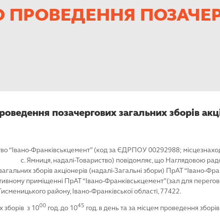
 ПРОВЕДЕННЯ ПОЗАЧЕР
оведення позачергових загальних зборів акц
во “Івано-Франківськцемент” (код за ЄДРПОУ 00292988; місцезнахо
, с. Ямниця, надалі-Товариство) повідомляє, що Наглядовою рад
агальних зборів акціонерів (надалі-Загальні збори) ПрАТ “Івано-Фран
тивному приміщенні ПрАТ “Івано-Франківськцемент”(зал для перегово
 Тисменицького району, Івано-Франківської області, 77422.
0
0
45
 зборів з 10
год. до 10
год. в день та за місцем проведення зборів