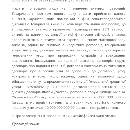
05.03.2019р., №54317Z23-0003 від 15.10.2019р.
Надати попередню згоду на вчинення значних правочинів
Товариством протягом одного року з дати прийняття даного
рішення, характер яких пов’язаний з фінансово-господарською
діяльністю Товариства, якщо ринкова вартість майна або послуг, що
є предметом значного правочину перевищуватиме 25% вартості
активів за даними останньої річної фінансової звітності, а також
правочинів, які вчинятимуться за окремим рішенням Наглядової ради
зокрема, однак не виключено кредитних договорів, генеральних
кредитних угод, договорів застави, іпотечних договорів, договорів та
генеральних угод про проведення операцій з врахування,
авалювання, інкасування, доміциляції векселів, договорів порук,
договорів про надання гарантій, договорів факторингу (у тому числі
договорів про внесення змін та доповнень до договорів, угод,
контрактів, в тому числі, зокрема, однак не виключно щодо
збільшення ліміту та продовження терміну дії Генеральної кредитної
угоди №5405N2 від 27.12.2005р., договорів про внесення змін до
діючих Договорів іпотеки/застави, договорів поруки укладених з АТ
“Укрексімбанк”) сукупною граничною вартістю 20 000 000 000,00
(двадцять мільярдів) гривень та з граничною вартістю кожного
правочину не вище 10 000 000 000,00 (десяти мільярдів) гривень.
8.Про затвердження правочинів з АТ «Райффайзен Банк Аваль».
Проект рішення: