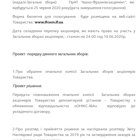
(надалі-Загальні збори) ПрАТ “Івано-Франківськцемент”, які
відбудуться 25 червня 2020 року(дата завершення голосування).
Форма бюлетня для голосування буде розміщена на веб-сайті
Товариства:
www.ifcem.if.ua
.
Дата складення переліку акціонерів, які мають право на участь у
Загальних зборах акціонерів, – станом на 24-00 год.19.06.2020р.
Проект порядку денного
загальних зборів
:
1.Про обрання лічильної комісії Загальних зборів акціонерів
Товариства.
Проект рішення:
Передати повноваження лічильної комісії Загальних зборах
акціонерів Товариства депозитарній установі – Товариству з
обмеженою відповідальністю «ОНІКС-ІВА» відповідно до
укладеного договору.
2.Про розгляд і прийняття рішення за наслідками розгляду Звіту
Наглядової ради Товариства за 2019 рік та затвердження заходів за