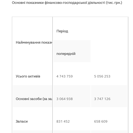
Основні показники фінансово-господарської діяльності (тис. грн.)
Період
Найменування показника
попередній
звітний
Усього активів
4 743 759
5 056 253
Основні засоби (за залишковою вартістю)
3 064 938
3 747 126
Запаси
831 452
658 609