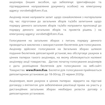
акціонера (іншим засобом, що забезпечує ідентифікацію та
підтвердження направлення документу особою) на електронну
адресу: vorobets@ifcem.if.ua.
Акціонер може направити запит щодо ознайомлення з матеріалами
під час підготовки до загальних зборів та/або запитання щодо
порядку денного загальних зборів та/або направити пропозиції до
порядку денного загальних зборів та проектів рішень ) на
електронну адресу: vorobets@ifcem.if.ua.
Голосування на загальних зборах з питань порядку денного
проводиться виключно з використанням бюлетенів для голосування.
Акціонер здійснює голосування на Загальних зборах шляхом
подання бюлетенів депозитарній установі, яка обслуговує рахунок в
цінних паперах такого акціонера, на якому обліковуються належні
акціонеру акції товариства. Датою початку голосування акціонерів
є дата розміщення бюлетенів для голосування на веб-сайті
Товариства:
www.ifcem.if.ua
. Бюлетні для голосування приймаються
депозитарною установою до 18-00год. 25 червня 2020р.
Акціонерам, яким рахунок в цінних паперах відкрито на підставі
договору з емітентом для забезпечення реалізації права на участь у
дистанційних загальних зборах необхідно укласти договір з
депозитарною установою.