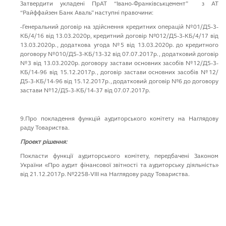
Затвердити укладені ПрАТ “Івано-Франківськцемент” з АТ
“Райффайзен Банк Аваль” наступні правочини:
-Генеральний договір на здійснення кредитних операцій №01/Д5-3-
КБ/4/16 від 13.03.2020р, кредитний договір №012/Д5-3-КБ/4/17 від
13.03.2020р., додаткова угода №5 від 13.03.2020р. до кредитного
договору №010/Д5-3-КБ/13-32 від 07.07.2017р., додатковий договір
№3 від 13.03.2020р. договору застави основних засобів №12/Д5-3-
КБ/14-96 від 15.12.2017р., договір застави основних засобів №12/
Д5-3-КБ/14-96 від 15.12.2017р., додатковий договір №6 до договору
застави №12/Д5-3-КБ/14-37 від 07.07.2017р.
9.Про покладення функцій аудиторського комітету на Наглядову
раду Товариства.
Проект рішення:
Покласти функції аудиторського комітету, передбачені Законом
України «Про аудит фінансової звітності та аудиторську діяльність»
від 21.12.2017р. №2258-VIII на Наглядову раду Товариства.