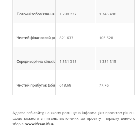
Поточні зобов’язання і забезпечення
1 290 237
1 745 490
Чистий фінансовий результат: прибуток (збиток)
821 637
103 528
Середньорічна кількість акцій (шт.)
1 331 315
1 331 315
Чистий прибуток (збиток) на одну просту акцію (грн)
618,68
77,76
Адреса веб-сайту, на якому розміщена інформація з проектом рішень
щодо кожного з питань, включених до проекту порядку денного
зборів:
www.ifcem.if.ua
.