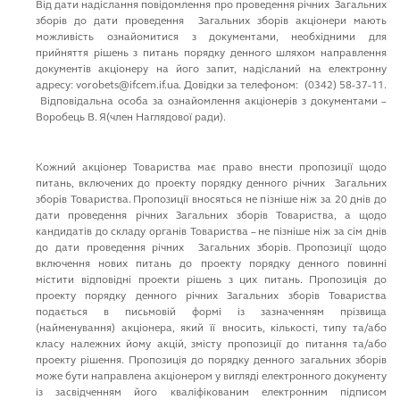
Від дати надіслання повідомлення про проведення річних Загальних
зборів до дати прове­дення Загальних зборів акціонери мають
можливість ознайо­ми­тися з документами, необхідними для
прийняття рішень з питань порядку ден­ного шляхом направлення
документів акціонеру на його запит, надісланий на електронну
адресу: vorobets@ifcem.if.ua. Довідки за телефоном: (0342) 58-37-11.
Відповідальна особа за ознайомлення акціонерів з документами –
Воробець В. Я(член Наглядової ради).
Кожний акціонер Товариства має право внести пропозиції щодо
питань, включених до проекту порядку денного річних Загальних
зборів Товариства. Пропозиції вносяться не пізніше ніж за 20 днів до
дати проведення річних Загальних зборів Товариства, а щодо
кандидатів до складу органів Товариства – не пізніше ніж за сім днів
до дати проведення річних Загальних зборів. Пропозиції щодо
включення нових питань до проекту порядку денного повинні
містити відповідні проекти рішень з цих питань. Пропозиція до
проекту порядку денного річних Загальних зборів Товариства
подається в письмовій формі із зазначенням прізвища
(найменування) акціонера, який її вносить, кількості, типу та/або
класу належних йому акцій, змісту пропозиції до питання та/або
проекту рішення. Пропозиція до порядку денного загальних зборів
може бути направлена акціонером у вигляді електронного документу
із засвідченням його кваліфікованим електронним підписом