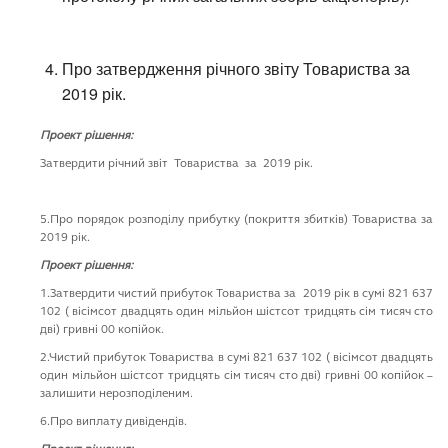
Про затвердження річного звіту Товариства за
2019 рік.
Проект рішення:
Затвердити річний звіт Товариства за 2019 рік.
5.Про порядок розподілу прибутку (покриття збитків) Товариства за
2019 рік.
Проект рішення:
1.Затвердити чистий прибуток Товариства за 2019 рік в сумі 821 637
102 ( вісімсот двадцять один мільйон шістсот тридцять сім тисяч сто
дві) гривні 00 копійок.
2.Чистий прибуток Товариства в сумі 821 637 102 ( вісімсот двадцять
один мільйон шістсот тридцять сім тисяч сто дві) гривні 00 копійок –
залишити нерозподіленим.
6.Про виплату дивідендів.