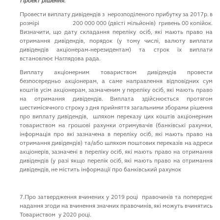
Проект рішення:
Провести виплату дивідендів з нерозподіленого прибутку за 2017р. в
розмірі 200 000 000 (двісті мільйонів) гривень 00 копійок.
Визначити, що дату складання переліку осіб, які мають право на
отримання дивідендів, порядок (у тому числі, валюту виплати
дивідендів акціонерам-нерезидентам) та строк їх виплати
встановлює Наглядова рада.
Виплату акціонерним товариством дивідендів провести
безпосередньо акціонерам, а саме направлення відповідних сум
коштів усім акціонерам, зазначеним у переліку осіб, які мають право
на отримання дивідендів. Виплата здійснюється протягом
шестимісячного строку з дня прийняття загальними зборами рішення
про виплату дивідендів, шляхом переказу цих коштів акціонерним
товариством на грошові рахунки отримувачів (банківські рахунки,
інформація про які зазначена в переліку осіб, які мають право на
отримання дивідендів) та/або шляхом поштових переказів на адреси
акціонерів, зазначені в переліку осіб, які мають право на отримання
дивідендів (у разі якщо перелік осіб, які мають право на отримання
дивідендів, не містить інформації про банківський рахунок
7.Про затвердження вчинених у 2019 році правочинів та попереднє
надання згоди на вчинення значних правочинів, які можуть вчинятись
Товариством у 2020 році.