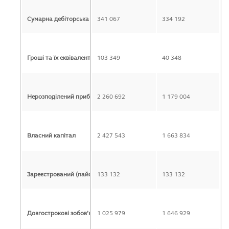
Сумарна дебіторська заборгованість
341 067
334 192
Гроші та їх еквіваленти
103 349
40 348
Нерозподілений прибуток (непокритий збиток)
2 260 692
1 179 004
Власний капітал
2 427 543
1 663 834
Зареєстрований (пайовий/статутний) капітал
133 132
133 132
Довгострокові зобов’язання і забезпечення
1 025 979
1 646 929