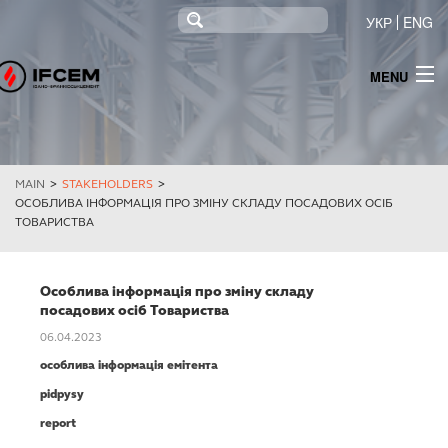
УКР
ENG
MENU
INFO
NEWS
MAIN
>
STAKEHOLDERS
>
PRODUCTS
ОСОБЛИВА ІНФОРМАЦІЯ ПРО ЗМІНУ СКЛАДУ ПОСАДОВИХ ОСІБ
ТОВАРИСТВА
TENDERING
МОНІТОРИНГ
Особлива інформація про зміну складу
посадових осіб Товариства
INFORMATION FOR SHAREHOLDERS AND STAKEHOLDERS
06.04.2023
особлива інформація емітента
CONTACTS
pidpysy
ELECTRICITY SUPPLY
report